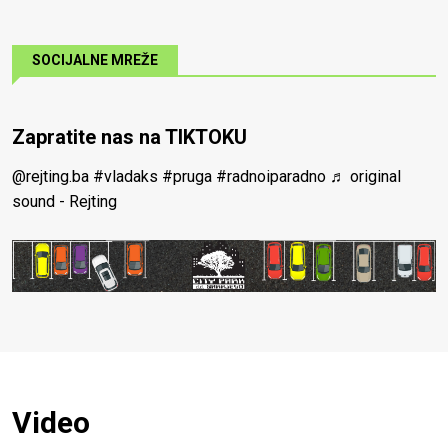
SOCIJALNE MREŽE
Zapratite nas na TIKTOKU
@rejting.ba
#vladaks
#pruga
#radnoiparadno
♬ original
sound - Rejting
Video