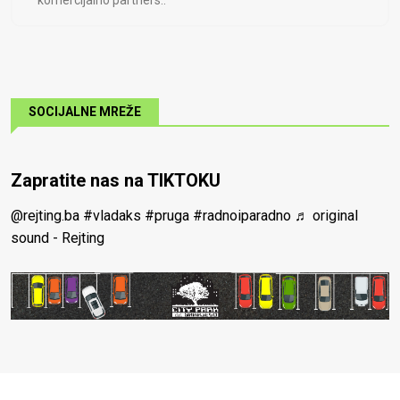
komercijalno partners..
SOCIJALNE MREŽE
Zapratite nas na TIKTOKU
@rejting.ba
#vladaks
#pruga
#radnoiparadno
♬ original
sound - Rejting