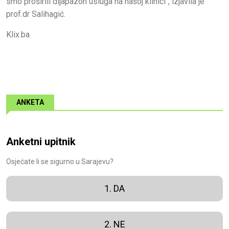
smo proširili dijapazon usluga na našoj klinici", izjavila je
prof.dr Salihagić.
Klix.ba
ANKETA
Anketni upitnik
Osjećate li se sigurno u Sarajevu?
1. DA
2. NE