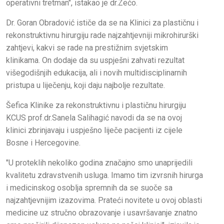
operativni tretman", istakao je dr.Zećo.
Dr. Goran Obradović ističe da se na Klinici za plastičnu i
rekonstruktivnu hirurgiju rade najzahtjevniji mikrohirurški
zahtjevi, kakvi se rade na prestižnim svjetskim
klinikama. On dodaje da su uspješni zahvati rezultat
višegodišnjih edukacija, ali i novih multidisciplinarnih
pristupa u liječenju, koji daju najbolje rezultate.
Šefica Klinike za rekonstruktivnu i plastičnu hirurgiju
KCUS prof.dr.Sanela Salihagić navodi da se na ovoj
klinici zbrinjavaju i uspješno liječe pacijenti iz cijele
Bosne i Hercegovine.
"U proteklih nekoliko godina značajno smo unaprijedili
kvalitetu zdravstvenih usluga. Imamo tim izvrsnih hirurga
i medicinskog osoblja spremnih da se suoče sa
najzahtjevnijim izazovima. Prateći novitete u ovoj oblasti
medicine uz stručno obrazovanje i usavršavanje znatno