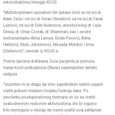
rekonstruktivnu hirurgiju KCUS.
"Multidiciplinarni operativni tim ljekara činili su mr.sci.dr
Adan Zećo i mr.sci.dr Goran Obradović sa mr.sci.dr Faruk
Lazović, mr.sci.dr Edin Kulenović, anesteziolog dr. Lejla
Dreca, dr. Omar Cvorak, dr. Shammari, kao i sestre
instrumentarke Alma Lemeš, Enida Porović, Adna
Halilović, Mišo Joksimović, Mirsada Muhibić i Irma
Džaferović", navode iz KCUS-a.
Prema riječima dr.Adnana Zeće pacijentu je pomoću
manje kosti potkoljenice (fibule) nadomješten defekt
radijusa.
"Izuzetno mi je drago da smo zajedničkim radom uspjeli
vratiti jednom mladom čovjeku funkciju šake. Po
završetku postoperativnog tretmana on će se vratiti
svakodnevnim redovnim aktivnostima, što bi sigurno
bilo nemoguće u slučaju da nismo uradili ovaj zahtjevan