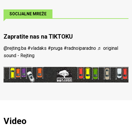
SOCIJALNE MREŽE
Zapratite nas na TIKTOKU
@rejting.ba
#vladaks
#pruga
#radnoiparadno
♬ original
sound - Rejting
Video