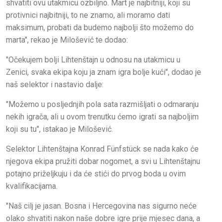
shvatiti ovu utakmicu ozbiljno. Mart je najbitniji, koji su
protivnici najbitniji, to ne znamo, ali moramo dati
maksimum, probati da budemo najbolji što možemo do
marta", rekao je Milošević te dodao:
"Očekujem bolji Lihtenštajn u odnosu na utakmicu u
Zenici, svaka ekipa koju ja znam igra bolje kući", dodao je
naš selektor i nastavio dalje:
"Možemo u posljednjih pola sata razmišljati o odmaranju
nekih igrača, ali u ovom trenutku ćemo igrati sa najboljim
koji su tu", istakao je Milošević.
Selektor Lihtenštajna Konrad Fünfstück se nada kako će
njegova ekipa pružiti dobar nogomet, a svi u Lihtenštajnu
potajno priželjkuju i da će stići do prvog boda u ovim
kvalifikacijama.
"Naš cilj je jasan. Bosna i Hercegovina nas sigurno neće
olako shvatiti nakon naše dobre igre prije mjesec dana, a