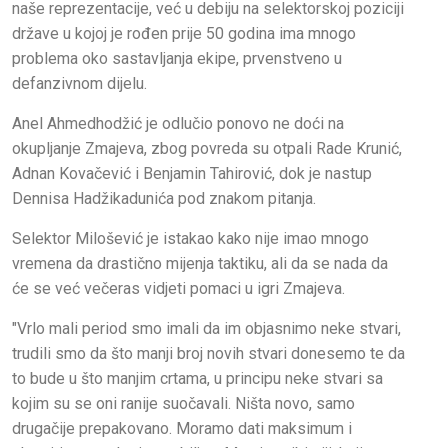
naše reprezentacije, već u debiju na selektorskoj poziciji
države u kojoj je rođen prije 50 godina ima mnogo
problema oko sastavljanja ekipe, prvenstveno u
defanzivnom dijelu.
Anel Ahmedhodžić je odlučio ponovo ne doći na
okupljanje Zmajeva, zbog povreda su otpali Rade Krunić,
Adnan Kovačević i Benjamin Tahirović, dok je nastup
Dennisa Hadžikadunića pod znakom pitanja.
Selektor Milošević je istakao kako nije imao mnogo
vremena da drastično mijenja taktiku, ali da se nada da
će se već večeras vidjeti pomaci u igri Zmajeva.
"Vrlo mali period smo imali da im objasnimo neke stvari,
trudili smo da što manji broj novih stvari donesemo te da
to bude u što manjim crtama, u principu neke stvari sa
kojim su se oni ranije suočavali. Ništa novo, samo
drugačije prepakovano. Moramo dati maksimum i