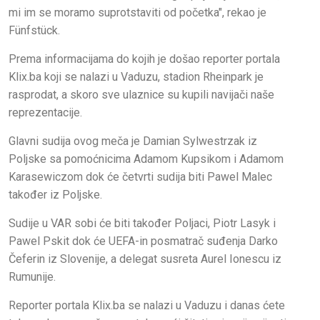
mi im se moramo suprotstaviti od početka", rekao je
Fünfstück.
Prema informacijama do kojih je došao reporter portala
Klix.ba koji se nalazi u Vaduzu, stadion Rheinpark je
rasprodat, a skoro sve ulaznice su kupili navijači naše
reprezentacije.
Glavni sudija ovog meča je Damian Sylwestrzak iz
Poljske sa pomoćnicima Adamom Kupsikom i Adamom
Karasewiczom dok će četvrti sudija biti Pawel Malec
također iz Poljske.
Sudije u VAR sobi će biti također Poljaci, Piotr Lasyk i
Pawel Pskit dok će UEFA-in posmatrač suđenja Darko
Čeferin iz Slovenije, a delegat susreta Aurel Ionescu iz
Rumunije.
Reporter portala Klix.ba se nalazi u Vaduzu i danas ćete