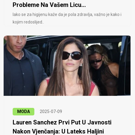
Probleme Na Vašem Licu...
Iako se za higijenu kaže da je pola zdravlja, važno je kako i
kojim redoslijed..
MODA
2025-07-09
Lauren Sanchez Prvi Put U Javnosti
Nakon Vjenčanja: U Lateks Haljini