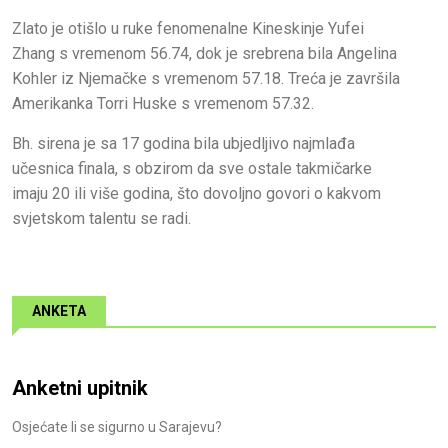
Zlato je otišlo u ruke fenomenalne Kineskinje Yufei
Zhang s vremenom 56.74, dok je srebrena bila Angelina
Kohler iz Njemačke s vremenom 57.18. Treća je završila
Amerikanka Torri Huske s vremenom 57.32.
Bh. sirena je sa 17 godina bila ubjedljivo najmlađa
učesnica finala, s obzirom da sve ostale takmičarke
imaju 20 ili više godina, što dovoljno govori o kakvom
svjetskom talentu se radi.
ANKETA
Anketni upitnik
Osjećate li se sigurno u Sarajevu?