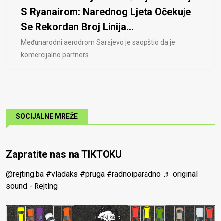
S Ryanairom: Narednog Ljeta Očekuje
Se Rekordan Broj Linija...
Međunarodni aerodrom Sarajevo je saopštio da je
komercijalno partners..
SOCIJALNE MREŽE
Zapratite nas na TIKTOKU
@rejting.ba
#vladaks
#pruga
#radnoiparadno
♬ original
sound - Rejting