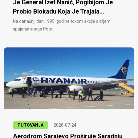
Je General Izet Nanić, Pogibijom Je
Probio Blokadu Koja Je Trajala...
Na današnji dan 1995. godine tokom akcije s ciljem
spajanja snaga Peto..
PUTOVANJA
2026-07-24
Aerodrom Sarajevo Proširuje Saradnju