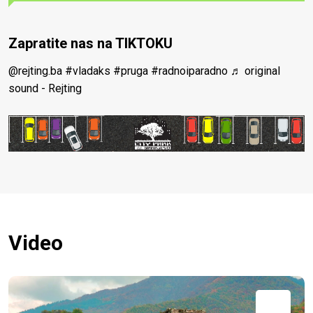
Zapratite nas na TIKTOKU
@rejting.ba
#vladaks
#pruga
#radnoiparadno
♬ original
sound - Rejting
Video