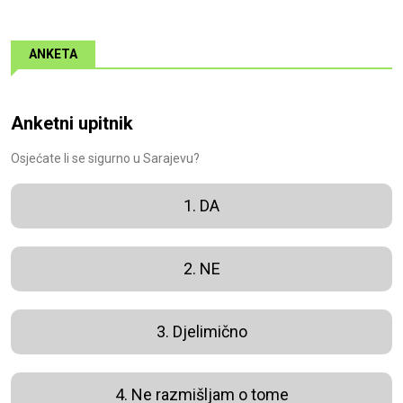
ANKETA
Anketni upitnik
Osjećate li se sigurno u Sarajevu?
1. DA
2. NE
3. Djelimično
4. Ne razmišljam o tome