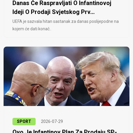
Danas Će Raspravljati O Infantinovoj
Ideji O Prodaji Svjetskog Prv...
UEFA je sazvala hitan sastanak za danas poslijepodne na
kojem će dati konač..
SPORT
2026-07-29
Ovo Je Infantinov Plan Za Prodaju SP-