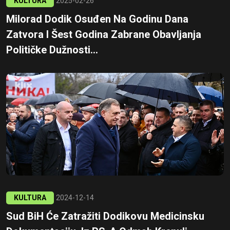
KULTURA
2025-02-26
Milorad Dodik Osuđen Na Godinu Dana
Zatvora I Šest Godina Zabrane Obavljanja
Političke Dužnosti...
KULTURA
2024-12-14
Sud BiH Će Zatražiti Dodikovu Medicinsku