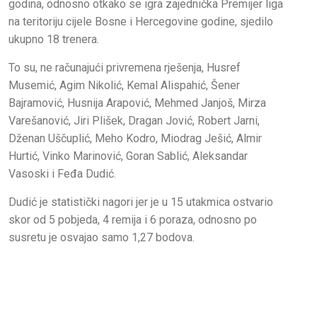
godina, odnosno otkako se igra zajednička Premijer liga
na teritoriju cijele Bosne i Hercegovine godine, sjedilo
ukupno 18 trenera.
To su, ne računajući privremena rješenja, Husref
Musemić, Agim Nikolić, Kemal Alispahić, Šener
Bajramović, Husnija Arapović, Mehmed Janjoš, Mirza
Varešanović, Jiri Plišek, Dragan Jović, Robert Jarni,
Dženan Uščuplić, Meho Kodro, Miodrag Ješić, Almir
Hurtić, Vinko Marinović, Goran Sablić, Aleksandar
Vasoski i Feđa Dudić.
Dudić je statistički nagori jer je u 15 utakmica ostvario
skor od 5 pobjeda, 4 remija i 6 poraza, odnosno po
susretu je osvajao samo 1,27 bodova.