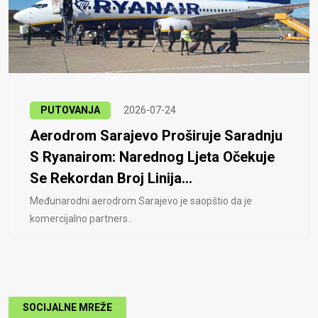
PUTOVANJA
2026-07-24
Aerodrom Sarajevo Proširuje Saradnju
S Ryanairom: Narednog Ljeta Očekuje
Se Rekordan Broj Linija...
Međunarodni aerodrom Sarajevo je saopštio da je
komercijalno partners..
SOCIJALNE MREŽE