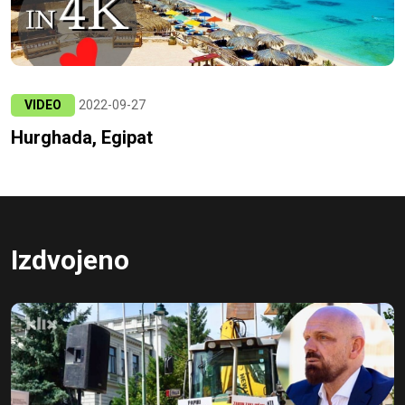
VIDEO
2022-09-27
Hurghada, Egipat
Izdvojeno