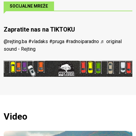
SOCIJALNE MREŽE
Zapratite nas na TIKTOKU
@rejting.ba
#vladaks
#pruga
#radnoiparadno
♬ original
sound - Rejting
Video