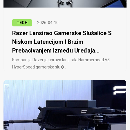
TECH
2026-04-10
Razer Lansirao Gamerske Slušalice S
Niskom Latencijom I Brzim
Prebacivanjem Između Uređaja...
Kompanija Razer je upravo lansirala Hammerhead V3
HyperSpeed ​​gamerske slu�..