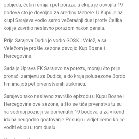
pobjeda, četiri remija i pet poraza, a ekipa je osvojila 19
bodova što je dovoljno za sredinu taebele. U Kupu je na
klupi Sarajeva vodio samo večerašnji duel protiv Čelika
koji je završio neslavno porazom nakon penala.
Prije Sarajeva Dudić je vodio GOŠK i Velež, a sa
Veležom je prošle sezone osvojio Kup Bosne i
Hercegovine.
Sada je Uprava FK Sarajevo na potezu, moraju što prije
pronaći zamjenu za Dudića, a do kraja polusezone Bordo
tim ima još pet prvenstvenih utakmica.
Sarajevo tako neslavno završilo epizodu u Kupu Bosne i
Hercegovine ove sezone, a što se tiče prvenstva tu su
na sedmoj poziciji sa pomenutih 19 bodova, a za vikend
idu na neugodno gostovanje Posušju i vidjet ćemo ko će
voditi ekipu u tom duelu.