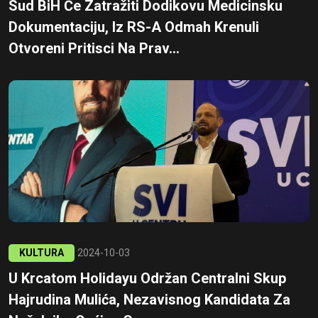
Sud BiH Će Zatražiti Dodikovu Medicinsku
Dokumentaciju, Iz RS-A Odmah Krenuli
Otvoreni Pritisci Na Prav...
KULTURA
2024-10-03
U Krcatom Holidayu Održan Centralni Skup
Hajrudina Mulića, Nezavisnog Kandidata Za