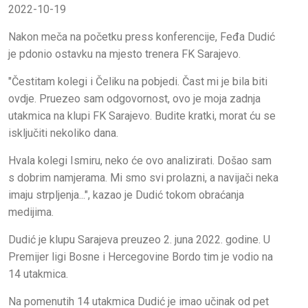
2022-10-19
Nakon meča na početku press konferencije, Feđa Dudić
je pdonio ostavku na mjesto trenera FK Sarajevo.
"Čestitam kolegi i Čeliku na pobjedi. Čast mi je bila biti
ovdje. Pruezeo sam odgovornost, ovo je moja zadnja
utakmica na klupi FK Sarajevo. Budite kratki, morat ću se
isključiti nekoliko dana.
Hvala kolegi Ismiru, neko će ovo analizirati. Došao sam
s dobrim namjerama. Mi smo svi prolazni, a navijači neka
imaju strpljenja...", kazao je Dudić tokom obraćanja
medijima.
Dudić je klupu Sarajeva preuzeo 2. juna 2022. godine. U
Premijer ligi Bosne i Hercegovine Bordo tim je vodio na
14 utakmica.
Na pomenutih 14 utakmica Dudić je imao učinak od pet