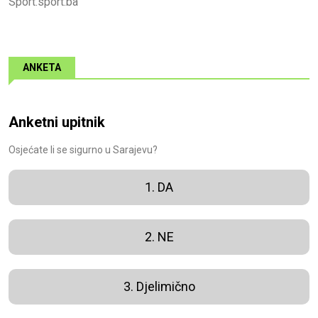
Sport.sport.ba
ANKETA
Anketni upitnik
Osjećate li se sigurno u Sarajevu?
1. DA
2. NE
3. Djelimično