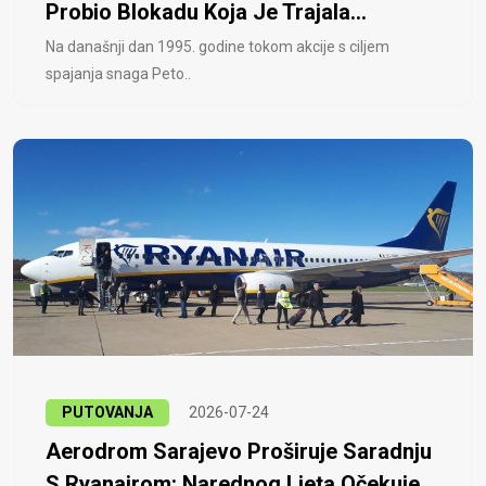
Probio Blokadu Koja Je Trajala...
Na današnji dan 1995. godine tokom akcije s ciljem
spajanja snaga Peto..
PUTOVANJA
2026-07-24
Aerodrom Sarajevo Proširuje Saradnju
S Ryanairom: Narednog Ljeta Očekuje