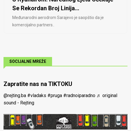
Se Rekordan Broj Linija...
Međunarodni aerodrom Sarajevo je saopštio da je
komercijalno partners..
SOCIJALNE MREŽE
Zapratite nas na TIKTOKU
@rejting.ba
#vladaks
#pruga
#radnoiparadno
♬ original
sound - Rejting