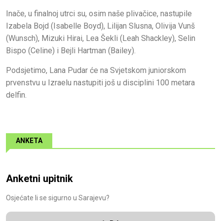
Inače, u finalnoj utrci su, osim naše plivačice, nastupile
Izabela Bojd (Isabelle Boyd), Lilijan Slusna, Olivija Vunš
(Wunsch), Mizuki Hirai, Lea Šekli (Leah Shackley), Selin
Bispo (Celine) i Bejli Hartman (Bailey).
Podsjetimo, Lana Pudar će na Svjetskom juniorskom
prvenstvu u Izraelu nastupiti još u disciplini 100 metara
delfin.
ANKETA
Anketni upitnik
Osjećate li se sigurno u Sarajevu?