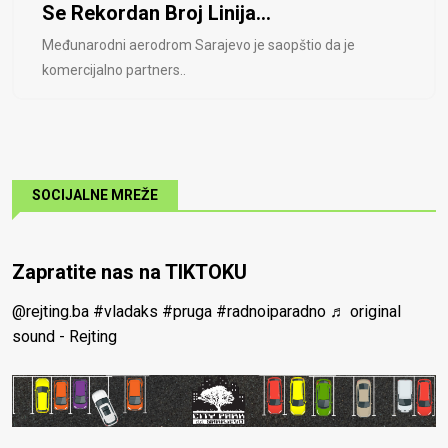
Se Rekordan Broj Linija...
Međunarodni aerodrom Sarajevo je saopštio da je
komercijalno partners..
SOCIJALNE MREŽE
Zapratite nas na TIKTOKU
@rejting.ba
#vladaks
#pruga
#radnoiparadno
♬ original
sound - Rejting