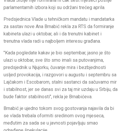
Vlada Srbije nije formirana ni čak šest mjeseci poslije
parlamentarnih izbora koji su održani trećeg aprila.
Predsjednica Vlade u tehničkom mandatu i mandatarka
za sastav nove Ana Brnabić rekla za RTS da formiranje
kabineta ulazi u oktobar, ali i da trenutni kabinet i
trenutna vlada radi u najboljem interesu građana.
"Kada pogledate kakav je bio septembar, jasno je što
ulazi u oktobar, sve što smo imali sa putovanjima,
predsjednik u Njujorku, čuvanje mira i bezbjednosti
usljed provokacija, i razgovori u augustu i septembru sa
Lajčakom i Escobarom, stalni sastanci da sačuvamo mir
i stabilnost, jer se danas svi za taj mir uzdaju u Srbiju, da
bude faktor stabilnosti", rekla je Brnabićeva.
Brnabić je ujedno tokom svog gostovanja najavila da bi
se vlada trebala oformiti sredinom ovog mjeseca,
međutim za sada se u javnosti pojavljuju smao
određene špekulacije.