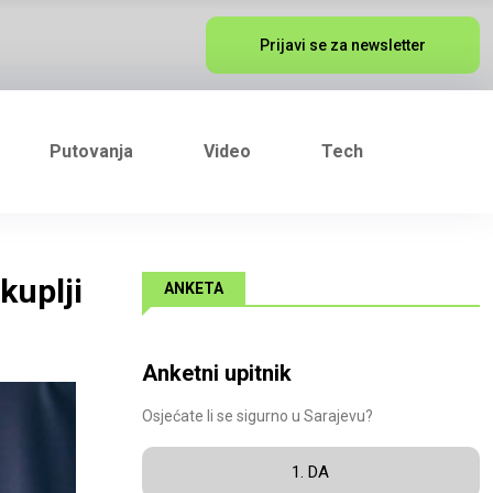
Prijavi se za newsletter
Putovanja
Video
Tech
kuplji
ANKETA
Anketni upitnik
Osjećate li se sigurno u Sarajevu?
1. DA