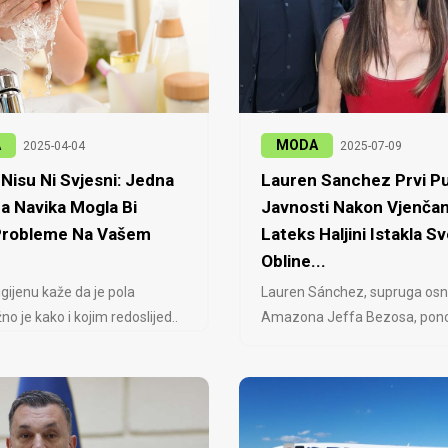
A
MODA
2025-04-04
2025-07-09
Nisu Ni Svjesni: Jedna
Lauren Sanchez Prvi Pu
a Navika Mogla Bi
Javnosti Nakon Vjenčan
 Probleme Na Vašem
Lateks Haljini Istakla Sv
Obline...
igijenu kaže da je pola
Lauren Sánchez, supruga osn
no je kako i kojim redoslijed..
Amazona Jeffa Bezosa, ponovo