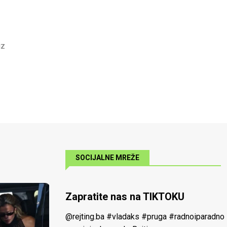
iz
SOCIJALNE MREŽE
Zapratite nas na TIKTOKU
@rejting.ba
#vladaks
#pruga
#radnoiparadno