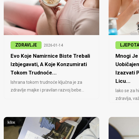
ZDRAVLJE
LJEPOT
2026-01-14
Evo Koje Namirnice Biste Trebali
Mnogi Je 
Izbjegavati, A Koje Konzumirati
Uobičajen
Tokom Trudnoće...
Izazvati
Licu...
Ishrana tokom trudnoće ključna je za
zdravlje majke i pravilan razvoj bebe...
Iako se za h
zdravlja, važ