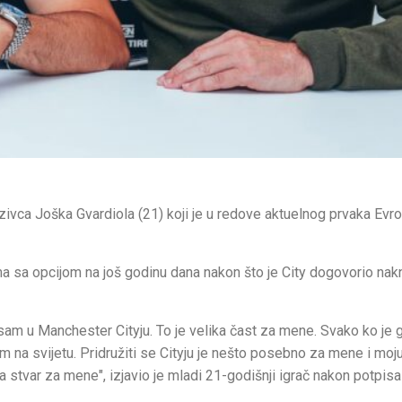
zivca Joška Gvardiola (21) koji je u redove aktuelnog prvaka Evr
a sa opcijom na još godinu dana nakon što je City dogovorio na
 sam u Manchester Cityju. To je velika čast za mene. Svako ko je 
im na svijetu. Pridružiti se Cityju je nešto posebno za mene i moj
 stvar za mene", izjavio je mladi 21-godišnji igrač nakon potpisa