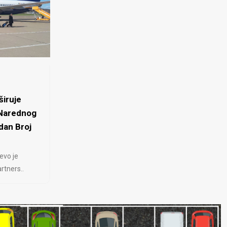
iruje
 Narednog
dan Broj
evo je
rtners..