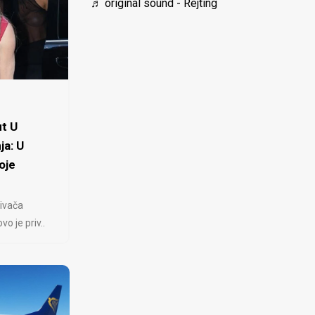
♬ original sound - Rejting
t U
ja: U
oje
ivača
 je priv..