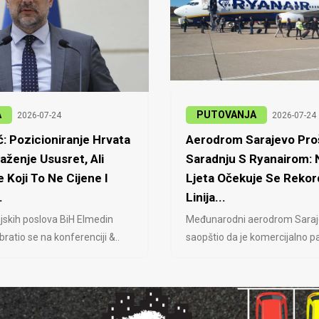
A
PUTOVANJA
2026-07-24
2026-07-24
: Pozicioniranje Hrvata
Aerodrom Sarajevo Proš
laženje Ususret, Ali
Saradnju S Ryanairom:
 Koji To Ne Cijene I
Ljeta Očekuje Se Rekor
.
Linija...
jskih poslova BiH Elmedin
Međunarodni aerodrom Saraj
ratio se na konferenciji &..
saopštio da je komercijalno pa