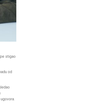
ope stigao
knadu od
gledao
u
 ugovora.