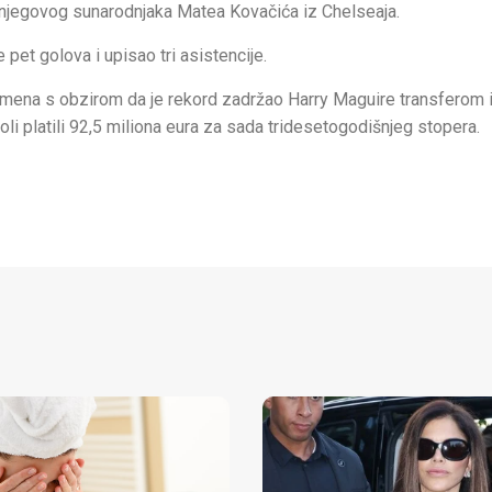
a njegovog sunarodnjaka Matea Kovačića iz Chelseaja.
pet golova i upisao tri asistencije.
vremena s obzirom da je rekord zadržao Harry Maguire transferom 
li platili 92,5 miliona eura za sada tridesetogodišnjeg stopera.