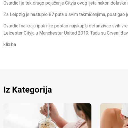
Gvardiol je tek drugo pojačanje Cityja ovog ljeta nakon dolask
Za Leipzig je nastupio 87 puta u svim takmičenjima, postigao je 
Gvardiol na kraju ipak nije postao najskuplji defanzivac svih 
Leicester Cityja u Manchester United 2019. Tada su Crveni đavo
klix.ba
Iz Kategorija