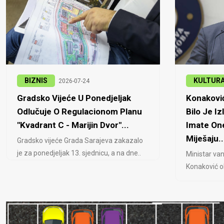
BIZNIS
KULTUR
2026-07-24
Gradsko Vijeće U Ponedjeljak
Konaković
Odlučuje O Regulacionom Planu
Bilo Je Iz
"Kvadrant C - Marijin Dvor"...
Imate One
Miješaju..
Gradsko vijeće Grada Sarajeva zakazalo
je za ponedjeljak 13. sjednicu, a na dne..
Ministar van
Konaković ob