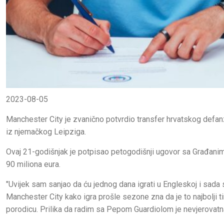
2023-08-05
Manchester City je zvanično potvrdio transfer hrvatskog defan
iz njemačkog Leipziga.
Ovaj 21-godišnjak je potpisao petogodišnji ugovor sa Građanim
90 miliona eura.
"Uvijek sam sanjao da ću jednog dana igrati u Engleskoj i sada
Manchester City kako igra prošle sezone zna da je to najbolji t
porodicu. Prilika da radim sa Pepom Guardiolom je nevjerovatna