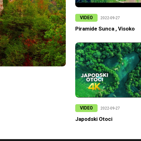
VIDEO
2022-09-27
Piramide Sunca , Visoko
VIDEO
2022-09-27
Japodski Otoci