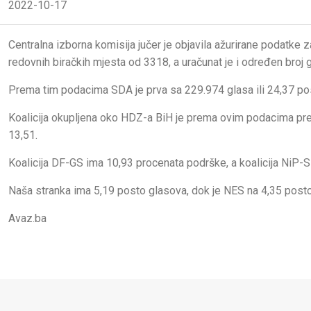
2022-10-17
Centralna izborna komisija jučer je objavila ažurirane podatke
redovnih biračkih mjesta od 3318, a uračunat je i određen broj
Prema tim podacima SDA je prva sa 229.974 glasa ili 24,37 po
Koalicija okupljena oko HDZ-a BiH je prema ovim podacima pre
13,51.
Koalicija DF-GS ima 10,93 procenata podrške, a koalicija NiP-
Naša stranka ima 5,19 posto glasova, dok je NES na 4,35 posto.
Avaz.ba