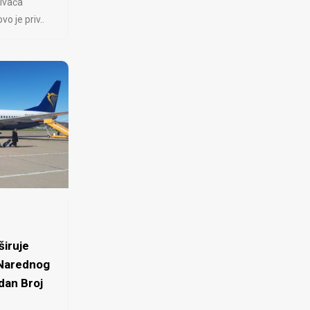
ivača
 je priv..
iruje
 Narednog
dan Broj