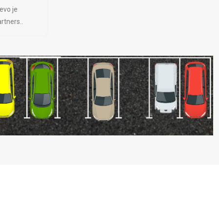
evo je
rtners..