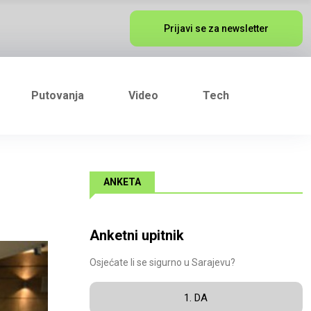
Prijavi se za newsletter
Putovanja
Video
Tech
ANKETA
Anketni upitnik
Osjećate li se sigurno u Sarajevu?
1. DA