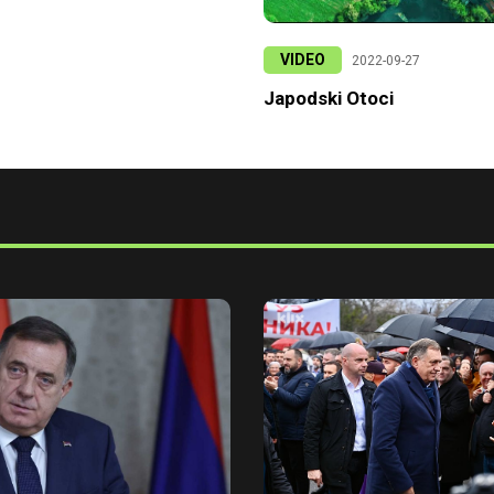
VIDEO
2022-09-27
Japodski Otoci