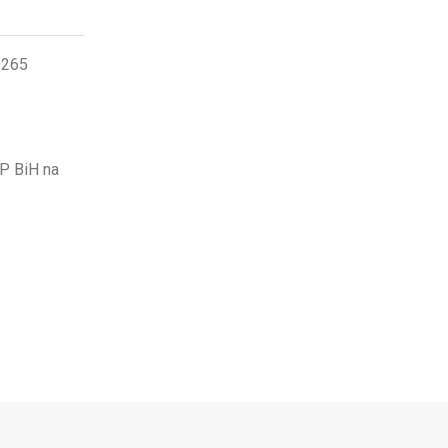
3265
DP BiH na