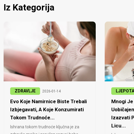
Iz Kategorija
ZDRAVLJE
LJEPOT
2026-01-14
Evo Koje Namirnice Biste Trebali
Mnogi Je 
Izbjegavati, A Koje Konzumirati
Uobičajen
Tokom Trudnoće...
Izazvati
Licu...
Ishrana tokom trudnoće ključna je za