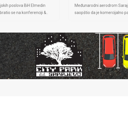
jskih poslova BiH Elmedin
Međunarodni aerodrom Saraj
ratio se na konferenciji &..
saopštio da je komercijalno pa