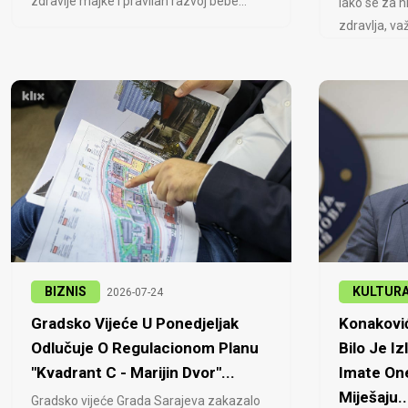
zdravlje majke i pravilan razvoj bebe...
Iako se za h
zdravlja, važ
BIZNIS
KULTUR
2026-07-24
Gradsko Vijeće U Ponedjeljak
Konaković
Odlučuje O Regulacionom Planu
Bilo Je Iz
"Kvadrant C - Marijin Dvor"...
Imate One
Miješaju..
Gradsko vijeće Grada Sarajeva zakazalo