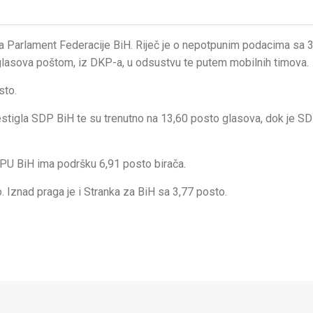
 za Parlament Federacije BiH. Riječ je o nepotpunim podacima sa 
 glasova poštom, iz DKP-a, u odsustvu te putem mobilnih timova.
sto.
stigla SDP BiH te su trenutno na 13,60 posto glasova, dok je S
SPU BiH ima podršku 6,91 posto birača.
 Iznad praga je i Stranka za BiH sa 3,77 posto.