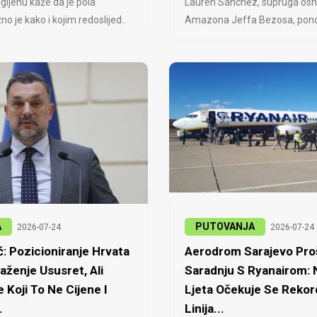
igijenu kaže da je pola
Lauren Sánchez, supruga osn
no je kako i kojim redoslijed..
Amazona Jeffa Bezosa, ponovo
A
PUTOVANJA
2026-07-24
2026-07-24
: Pozicioniranje Hrvata
Aerodrom Sarajevo Proš
laženje Ususret, Ali
Saradnju S Ryanairom:
 Koji To Ne Cijene I
Ljeta Očekuje Se Rekor
.
Linija...