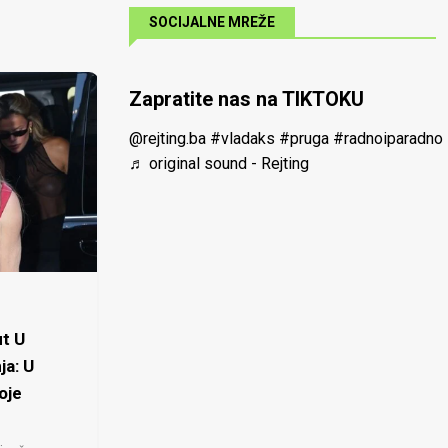
SOCIJALNE MREŽE
Zapratite nas na TIKTOKU
@rejting.ba
#vladaks
#pruga
#radnoiparadno
♬ original sound - Rejting
t U
ja: U
oje