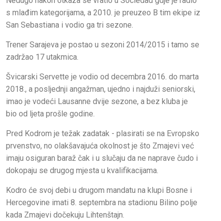
Nedugo nakon otkaza se vratio u Sociedad gdje je radio
s mlađim kategorijama, a 2010. je preuzeo B tim ekipe iz
San Sebastiana i vodio ga tri sezone.
Trener Sarajeva je postao u sezoni 2014/2015 i tamo se
zadržao 17 utakmica.
Švicarski Servette je vodio od decembra 2016. do marta
2018., a posljednji angažman, ujedno i najduži seniorski,
imao je vodeći Lausanne dvije sezone, a bez kluba je
bio od ljeta prošle godine.
Pred Kodrom je težak zadatak - plasirati se na Evropsko
prvenstvo, no olakšavajuća okolnost je što Zmajevi već
imaju osiguran baraž čak i u slučaju da ne naprave čudo i
dokopaju se drugog mjesta u kvalifikacijama.
Kodro će svoj debi u drugom mandatu na klupi Bosne i
Hercegovine imati 8. septembra na stadionu Bilino polje
kada Zmajevi dočekuju Lihtenštajn.