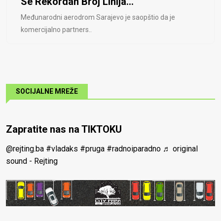
Se Rekordan Broj Linija...
Međunarodni aerodrom Sarajevo je saopštio da je
komercijalno partners..
SOCIJALNE MREŽE
Zapratite nas na TIKTOKU
@rejting.ba
#vladaks
#pruga
#radnoiparadno
♬ original
sound - Rejting