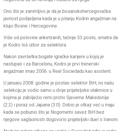
Ono što je zanimljivo je da je bosanskohercegovačka
javnost podijeljena kada je u pitanju Kodrin angažman na
klupi Bosne i Hercegovine.
Više od polovine anketiranih, tačnije 53 posto, smatra da
je Kodro loš izbor za selektora.
Nakon završetka bogate igračke karijere u kojoj je
nastupao i za Barcelonu, Kodro je prvi trenerski
angažman imao 2006. u Real Sociedadu kao asistent.
U januaru 2008. godine je postao selektor BiH, no našu
selekciju je vodio samo u dvije prijateljske utakmice u
kojima je zabilježio remi protiv Sjeverne Makedonije
(2:2) i poraz od Japana (3:0). Dobio je otkaz već u maju
kada se pobunio što je Nogometni savez BiH bez
njegove saglasnosti dogovorio prijateljski duel s Iranom.