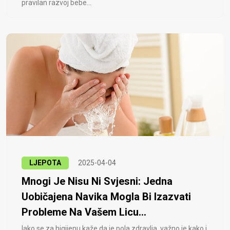
pravilan razvoj bebe...
LJEPOTA
2025-04-04
Mnogi Je Nisu Ni Svjesni: Jedna
Uobičajena Navika Mogla Bi Izazvati
Probleme Na Vašem Licu...
Iako se za higijenu kaže da je pola zdravlja, važno je kako i