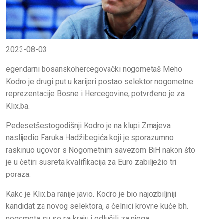
2023-08-03
egendarni bosanskohercegovački nogometaš Meho
Kodro je drugi put u karijeri postao selektor nogometne
reprezentacije Bosne i Hercegovine, potvrđeno je za
Klix.ba.
Pedesetšestogodišnji Kodro je na klupi Zmajeva
naslijedio Faruka Hadžibegića koji je sporazumno
raskinuo ugovor s Nogometnim savezom BiH nakon što
je u četiri susreta kvalifikacija za Euro zabilježio tri
poraza.
Kako je Klix.ba ranije javio, Kodro je bio najozbiljniji
kandidat za novog selektora, a čelnici krovne kuće bh.
nogometa su se na kraju i odlučili za njega.