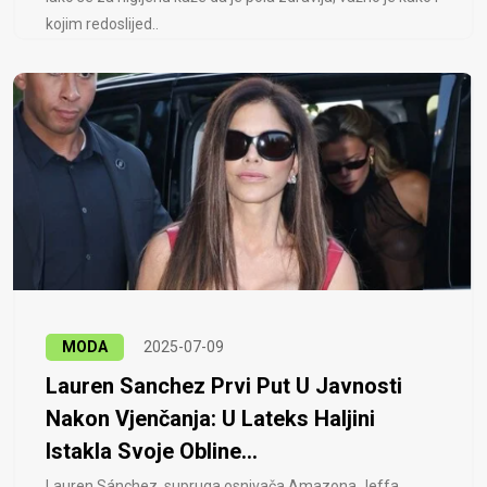
kojim redoslijed..
MODA
2025-07-09
Lauren Sanchez Prvi Put U Javnosti
Nakon Vjenčanja: U Lateks Haljini
Istakla Svoje Obline...
Lauren Sánchez, supruga osnivača Amazona Jeffa