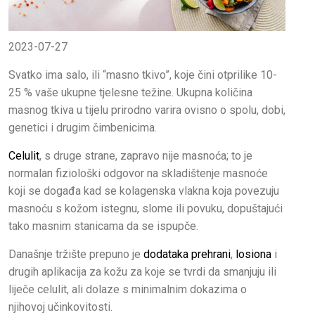
2023-07-27
Svatko ima salo, ili “masno tkivo”, koje čini otprilike 10-
25 % vaše ukupne tjelesne težine. Ukupna količina
masnog tkiva u tijelu prirodno varira ovisno o spolu, dobi,
genetici i drugim čimbenicima.
Celulit
, s druge strane, zapravo nije masnoća; to je
normalan fiziološki odgovor na skladištenje masnoće
koji se događa kad se kolagenska vlakna koja povezuju
masnoću s kožom istegnu, slome ili povuku, dopuštajući
tako masnim stanicama da se ispupče.
Današnje tržište prepuno je
dodataka prehrani
,
losiona
i
drugih aplikacija za kožu za koje se tvrdi da smanjuju ili
liječe celulit, ali dolaze s minimalnim dokazima o
njihovoj učinkovitosti.