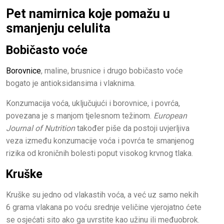
Pet namirnica koje pomažu u
smanjenju celulita
Bobičasto voće
Borovnice
, maline, brusnice i drugo bobičasto voće
bogato je antioksidansima i vlaknima.
Konzumacija voća, uključujući i borovnice, i povrća,
povezana je s manjom tjelesnom težinom.
European
Journal of Nutrition
također piše da postoji uvjerljiva
veza između konzumacije voća i povrća te smanjenog
rizika od kroničnih bolesti poput visokog krvnog tlaka.
Kruške
Kruške su jedno od vlakastih voća, a već uz samo nekih
6 grama vlakana po voću srednje veličine vjerojatno ćete
se osjećati sito ako ga uvrstite kao užinu ili međuobrok.