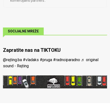
komercijalno partners..
SOCIJALNE MREŽE
Zapratite nas na TIKTOKU
@rejting.ba
#vladaks
#pruga
#radnoiparadno
♬ original
sound - Rejting