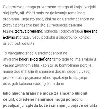
Ovi proizvodi mogu privremeno zategnuti krajnji vanjski
sloj kože, ali učiniti malo za rješavanje temeljnog
problema. Umjesto toga, čini se da usredotočenost na
zdrava ponašanja kao što su regulacija tjelesne
težine,
zdrava prehrana
, hidracija i odgovarajuća
tjelesna
aktivnost
pružaju veću podršku u dugoročnoj kontroli
prisutnosti celulita.
To vjerojatno znači usredotočenost na
stvaranje
kalorijskog deficita
tamo gdje to ima smisla u
vašem životnom stilu, kao što su kontrolirane porcije,
manje dodanih ulja ili smanjeni dodani šećeri u vašoj
prehrani, ali i pojačanje rutine vježbanja te ispijanje
dovoljnih količina vode tijekom dana.
Iako nijedna hrana ne može zajamčeno ukloniti
celulit, određene namirnice mogu pomoći u
poboljšanju izgleda kože i smanjenju pojave celulita.