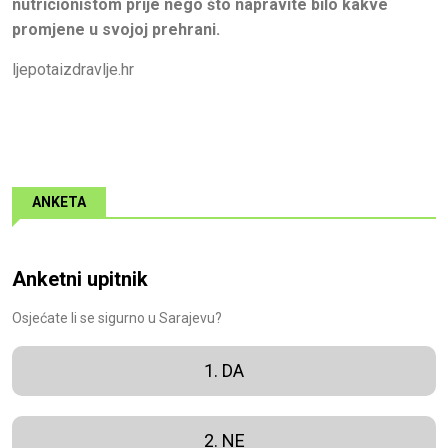
nutricionistom prije nego što napravite bilo kakve
promjene u svojoj prehrani.
ljepotaizdravlje.hr
ANKETA
Anketni upitnik
Osjećate li se sigurno u Sarajevu?
1. DA
2. NE