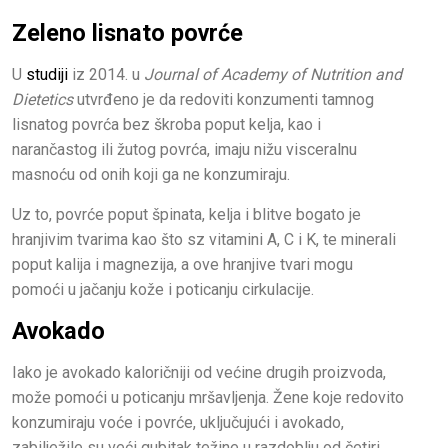
Zeleno lisnato povrće
U
studiji
iz 2014. u
Journal of Academy of Nutrition and
Dietetics
utvrđeno je da redoviti konzumenti tamnog
lisnatog povrća bez škroba poput kelja, kao i
narančastog ili žutog povrća, imaju nižu visceralnu
masnoću od onih koji ga ne konzumiraju.
Uz to, povrće poput špinata, kelja i blitve bogato je
hranjivim tvarima kao što sz vitamini A, C i K, te minerali
poput kalija i magnezija, a ove hranjive tvari mogu
pomoći u jačanju kože i poticanju cirkulacije.
Avokado
Iako je avokado kaloričniji od većine drugih proizvoda,
može pomoći u poticanju mršavljenja. Žene koje redovito
konzumiraju voće i povrće, uključujući i avokado,
zabilježile su veći gubitak težine u razdoblju od četiri