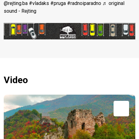
@rejting.ba
#vladaks
#pruga
#radnoiparadno
♬ original
sound - Rejting
Video