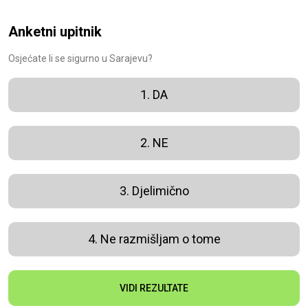
Anketni upitnik
Osjećate li se sigurno u Sarajevu?
1. DA
2. NE
3. Djelimično
4. Ne razmišljam o tome
VIDI REZULTATE