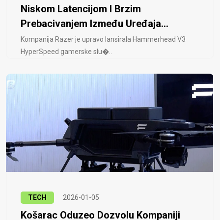
Niskom Latencijom I Brzim
Prebacivanjem Između Uređaja...
Kompanija Razer je upravo lansirala Hammerhead V3
HyperSpeed ​​gamerske slu�..
TECH
2026-01-05
Košarac Oduzeo Dozvolu Kompaniji