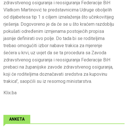
zdravstvenog osiguranja i reosiguranja Federacije BiH
Vlatkom Martinović te predstavnicima Udruge oboljelih
od dijabetesa tip 1 s ciljem iznalaženja što učinkovitijeg
rješenja. Dogovoreno je da će se u što kraćem razdoblju
pokušati određenim izmjenama postojećih propisa
jasnije definirati ovo polje. Do tada bi se roditeljima
trebao omogućiti izbor nabave trakica za mjerenje
šećera u krvi, uz uvjet da se ta procedura sa Zavoda
zdravstvenog osiguranja i reosiguranja Federacije BiH
prebaci na županijske zavode zdravstvenog osiguranja,
koji će roditeljima doznačavati sredstva za kupovinu
trakica", saopćili su iz resornog ministarstva.
Klix.ba
ANKETA