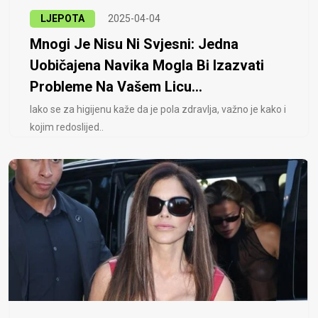
LJEPOTA
2025-04-04
Mnogi Je Nisu Ni Svjesni: Jedna
Uobičajena Navika Mogla Bi Izazvati
Probleme Na Vašem Licu...
Iako se za higijenu kaže da je pola zdravlja, važno je kako i
kojim redoslijed..