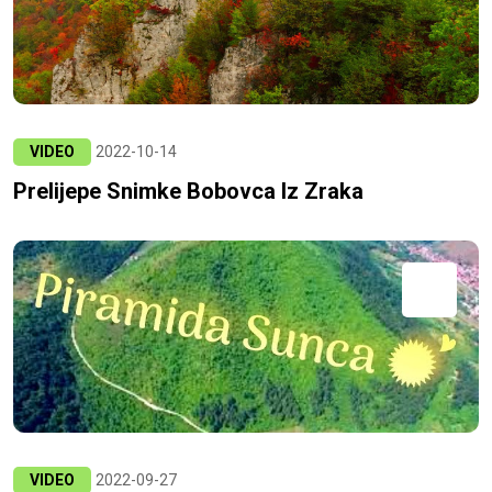
VIDEO
2022-10-14
Prelijepe Snimke Bobovca Iz Zraka
VIDEO
2022-09-27