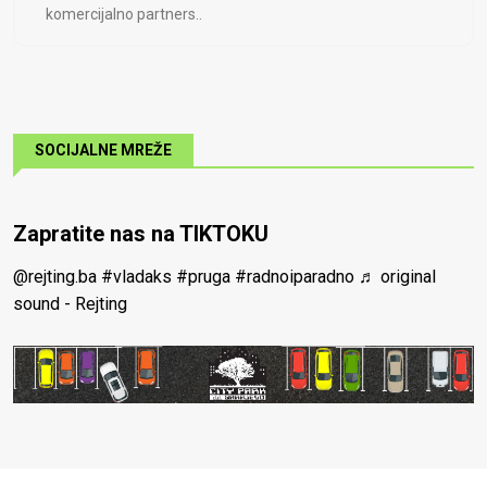
komercijalno partners..
SOCIJALNE MREŽE
Zapratite nas na TIKTOKU
@rejting.ba
#vladaks
#pruga
#radnoiparadno
♬ original
sound - Rejting