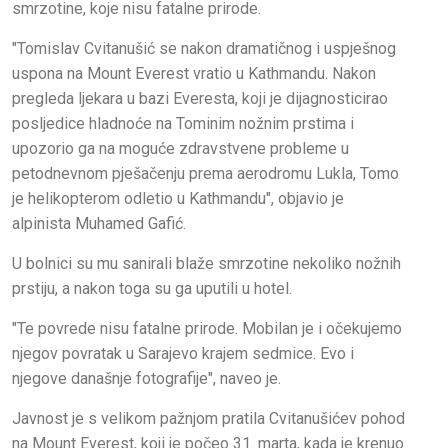
smrzotine, koje nisu fatalne prirode.
"Tomislav Cvitanušić se nakon dramatičnog i uspješnog
uspona na Mount Everest vratio u Kathmandu. Nakon
pregleda ljekara u bazi Everesta, koji je dijagnosticirao
posljedice hladnoće na Tominim nožnim prstima i
upozorio ga na moguće zdravstvene probleme u
petodnevnom pješačenju prema aerodromu Lukla, Tomo
je helikopterom odletio u Kathmandu", objavio je
alpinista Muhamed Gafić.
U bolnici su mu sanirali blaže smrzotine nekoliko nožnih
prstiju, a nakon toga su ga uputili u hotel.
"Te povrede nisu fatalne prirode. Mobilan je i očekujemo
njegov povratak u Sarajevo krajem sedmice. Evo i
njegove današnje fotografije", naveo je.
Javnost je s velikom pažnjom pratila Cvitanušićev pohod
na Mount Everest, koji je počeo 31. marta, kada je krenuo