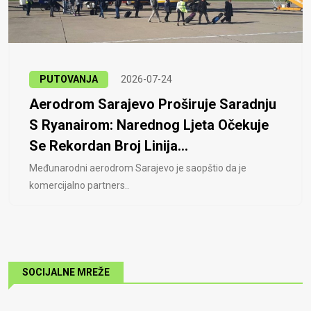
PUTOVANJA
2026-07-24
Aerodrom Sarajevo Proširuje Saradnju
S Ryanairom: Narednog Ljeta Očekuje
Se Rekordan Broj Linija...
Međunarodni aerodrom Sarajevo je saopštio da je
komercijalno partners..
SOCIJALNE MREŽE