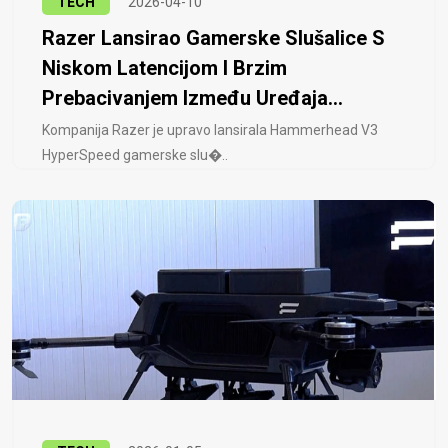
TECH
2026-04-10
Razer Lansirao Gamerske Slušalice S
Niskom Latencijom I Brzim
Prebacivanjem Između Uređaja...
Kompanija Razer je upravo lansirala Hammerhead V3
HyperSpeed ​​gamerske slu�..