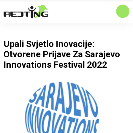
Upali Svjetlo Inovacije:
Otvorene Prijave Za Sarajevo
Innovations Festival 2022