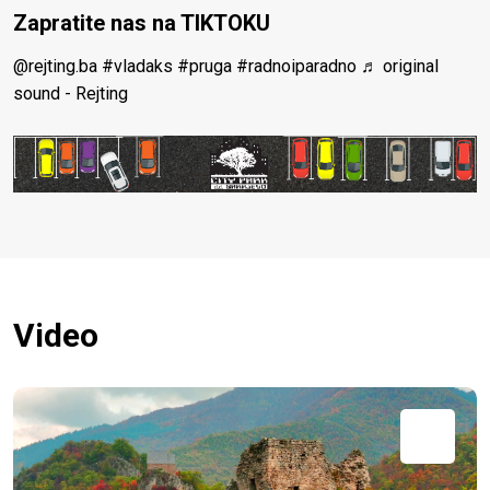
Zapratite nas na TIKTOKU
@rejting.ba
#vladaks
#pruga
#radnoiparadno
♬ original
sound - Rejting
Video