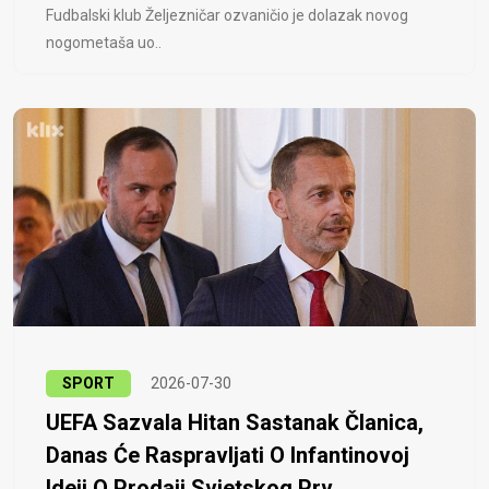
Fudbalski klub Željezničar ozvaničio je dolazak novog
nogometaša uo..
SPORT
2026-07-30
UEFA Sazvala Hitan Sastanak Članica,
Danas Će Raspravljati O Infantinovoj
Ideji O Prodaji Svjetskog Prv...