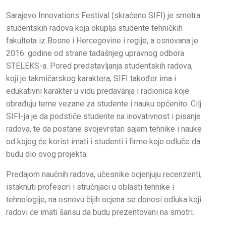
Sarajevo Innovations Festival (skraćeno SIFI) je smotra
studentskih radova koja okuplja studente tehničkih
fakulteta iz Bosne i Hercegovine i regije, a osnovana je
2016. godine od strane tadašnjeg upravnog odbora
STELEKS-a. Pored predstavljanja studentskih radova,
koji je takmičarskog karaktera, SIFI također ima i
edukativni karakter u vidu predavanja i radionica koje
obrađuju teme vezane za studente i nauku općenito. Cilj
SIFI-ja je da podstiče studente na inovativnost i pisanje
radova, te da postane svojevrstan sajam tehnike i nauke
od kojeg će korist imati i studenti i firme koje odluče da
budu dio ovog projekta.
Predajom naučnih radova, učesnike ocjenjuju recenzenti,
istaknuti profesori i stručnjaci u oblasti tehnike i
tehnologije, na osnovu čijih ocjena se donosi odluka koji
radovi će imati šansu da budu prezentovani na smotri.