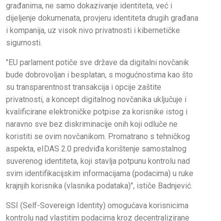
građanima, ne samo dokazivanje identiteta, već i
dijeljenje dokumenata, provjeru identiteta drugih građana
i kompanija, uz visok nivo privatnosti i kibernetičke
sigurnosti.
"EU parlament potiče sve države da digitalni novčanik
bude dobrovoljan i besplatan, s mogućnostima kao što
su transparentnost transakcija i opcije zaštite
privatnosti, a koncept digitalnog novčanika uključuje i
kvalificirane elektroničke potpise za korisnike istog i
naravno sve bez diskriminacije onih koji odluče ne
koristiti se ovim novčanikom. Promatrano s tehničkog
aspekta, eIDAS 2.0 predviđa korištenje samostalnog
suverenog identiteta, koji stavlja potpunu kontrolu nad
svim identifikacijskim informacijama (podacima) u ruke
krajnjih korisnika (vlasnika podataka)", ističe Badnjević.
SSI (Self-Sovereign Identity) omogućava korisnicima
kontrolu nad vlastitim podacima kroz decentralizirane