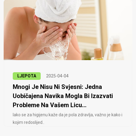
LJEPOTA
2025-04-04
Mnogi Je Nisu Ni Svjesni: Jedna
Uobičajena Navika Mogla Bi Izazvati
Probleme Na Vašem Licu...
Iako se za higijenu kaže da je pola zdravlja, važno je kako i
kojim redoslijed..