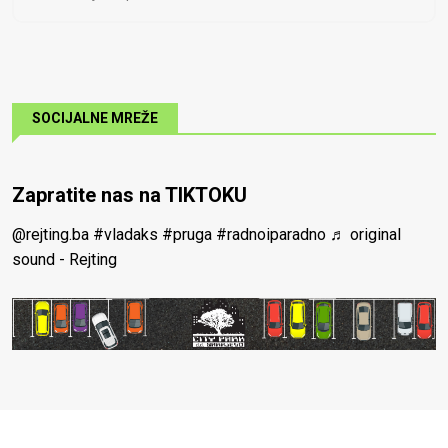
SOCIJALNE MREŽE
Zapratite nas na TIKTOKU
@rejting.ba
#vladaks
#pruga
#radnoiparadno
♬ original
sound - Rejting