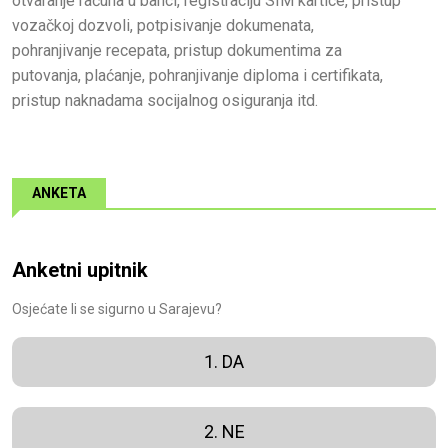
otvaranje računa u banci, registraciju SIM kartice, pristup
vozačkoj dozvoli, potpisivanje dokumenata,
pohranjivanje recepata, pristup dokumentima za
putovanja, plaćanje, pohranjivanje diploma i certifikata,
pristup naknadama socijalnog osiguranja itd.
ANKETA
Anketni upitnik
Osjećate li se sigurno u Sarajevu?
1. DA
2. NE