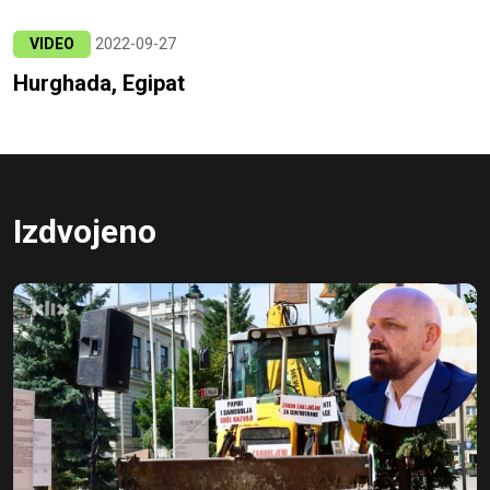
VIDEO
2022-09-27
Hurghada, Egipat
Izdvojeno