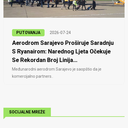
PUTOVANJA
2026-07-24
Aerodrom Sarajevo Proširuje Saradnju
S Ryanairom: Narednog Ljeta Očekuje
Se Rekordan Broj Linija...
Međunarodni aerodrom Sarajevo je saopštio da je
komercijalno partners..
SOCIJALNE MREŽE