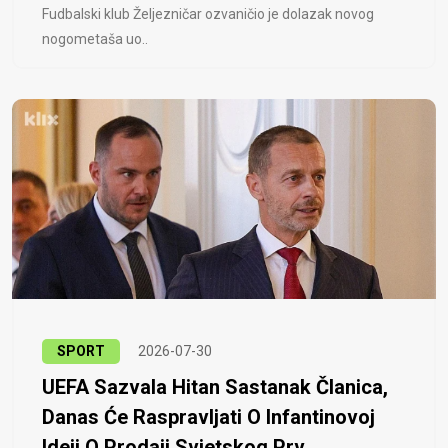
Fudbalski klub Željezničar ozvaničio je dolazak novog
nogometaša uo..
SPORT
2026-07-30
UEFA Sazvala Hitan Sastanak Članica,
Danas Će Raspravljati O Infantinovoj
Ideji O Prodaji Svjetskog Prv...