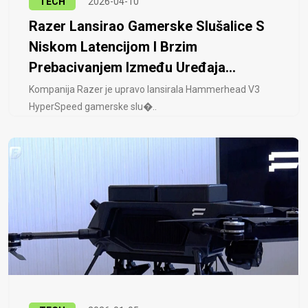
TECH
2026-04-10
Razer Lansirao Gamerske Slušalice S
Niskom Latencijom I Brzim
Prebacivanjem Između Uređaja...
Kompanija Razer je upravo lansirala Hammerhead V3
HyperSpeed ​​gamerske slu�..