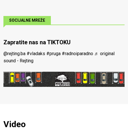
SOCIJALNE MREŽE
Zapratite nas na TIKTOKU
@rejting.ba
#vladaks
#pruga
#radnoiparadno
♬ original
sound - Rejting
Video