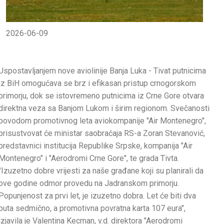
2026-06-09
Uspostavljanjem nove aviolinije Banja Luka - Tivat putnicima
iz BiH omogućava se brz i efikasan pristup crnogorskom
primorju, dok se istovremeno putnicima iz Crne Gore otvara
direktna veza sa Banjom Lukom i širim regionom. Svečanosti
povodom promotivnog leta aviokompanije "Air Montenegro",
prisustvovat će ministar saobraćaja RS-a Zoran Stevanović,
predstavnici institucija Republike Srpske, kompanija "Air
Montenegro" i "Aerodromi Crne Gore", te grada Tivta.
"Izuzetno dobre vrijesti za naše građane koji su planirali da
ove godine odmor provedu na Јadranskom primorju.
Popunjenost za prvi let, je izuzetno dobra. Let će biti dva
puta sedmično, a promotivna povratna karta 107 eura",
izjavila je Valentina Kecman, v.d. direktora "Aerodromi