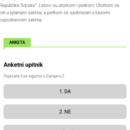
Republike Srpske". Letovi su utorkom i petkom. Utorkom će
biti u jutarnjim satima, a petkom će saobraćati u kasnim
popodnevnim satima.
ANKETA
Anketni upitnik
Osjećate li se sigurno u Sarajevu?
1. DA
2. NE