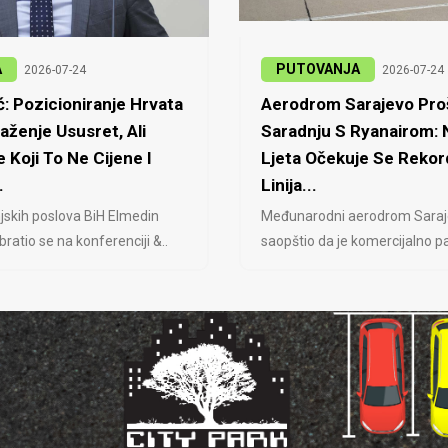
A
PUTOVANJA
2026-07-24
2026-07-24
: Pozicioniranje Hrvata
Aerodrom Sarajevo Proš
laženje Ususret, Ali
Saradnju S Ryanairom:
 Koji To Ne Cijene I
Ljeta Očekuje Se Rekor
.
Linija...
jskih poslova BiH Elmedin
Međunarodni aerodrom Saraj
ratio se na konferenciji &..
saopštio da je komercijalno pa