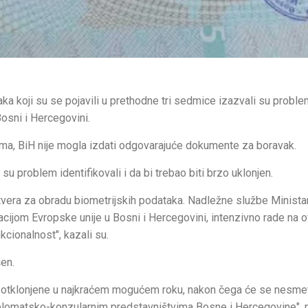
a koji su se pojavili u prethodne tri sedmice izazvali su probl
osni i Hercegovini.
ma, BiH nije mogla izdati odgovarajuće dokumente za boravak.
u problem identifikovali i da bi trebao biti brzo uklonjen.
tvera za obradu biometrijskih podataka. Nadležne službe Minista
cijom Evropske unije u Bosni i Hercegovini, intenzivno rade na ot
cionalnost", kazali su.
šen.
i otklonjene u najkraćem mogućem roku, nakon čega će se nesme
iplomatsko-konzularnim predstavništvima Bosne i Hercegovine", n