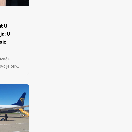
t U
ja: U
oje
ivača
 je priv..