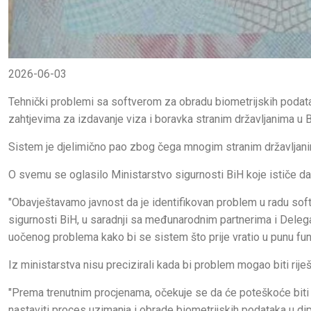
2026-06-03
Tehnički problemi sa softverom za obradu biometrijskih podatak
zahtjevima za izdavanje viza i boravka stranim državljanima u B
Sistem je djelimično pao zbog čega mnogim stranim državljani
O svemu se oglasilo Ministarstvo sigurnosti BiH koje ističe da s
"Obavještavamo javnost da je identifikovan problem u radu sof
sigurnosti BiH, u saradnji sa međunarodnim partnerima i Delega
uočenog problema kako bi se sistem što prije vratio u punu funk
Iz ministarstva nisu precizirali kada bi problem mogao biti rije
"Prema trenutnim procjenama, očekuje se da će poteškoće bit
nastaviti proces uzimanja i obrade biometrijskih podataka u d