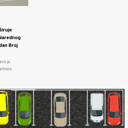
iruje
 Narednog
dan Broj
evo je
rtners..