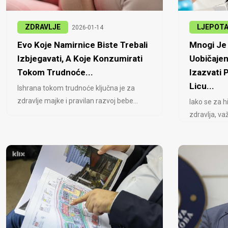
ZDRAVLJE
LJEPOT
2026-01-14
Evo Koje Namirnice Biste Trebali
Mnogi Je 
Izbjegavati, A Koje Konzumirati
Uobičajen
Tokom Trudnoće...
Izazvati
Licu...
Ishrana tokom trudnoće ključna je za
zdravlje majke i pravilan razvoj bebe...
Iako se za h
zdravlja, važ