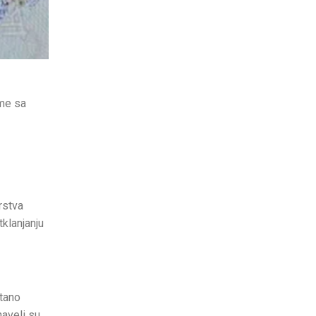
eme sa
rstva
klanjanju
tano
aveli su.