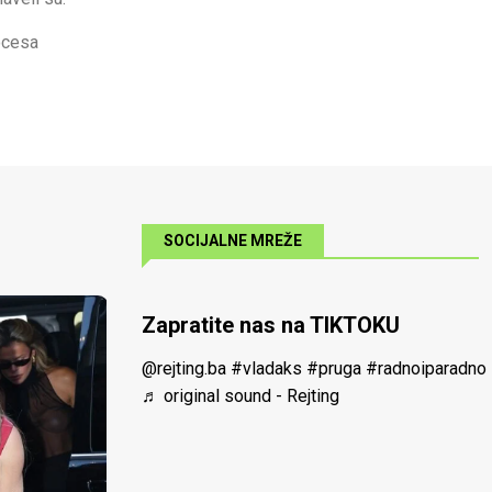
ocesa
SOCIJALNE MREŽE
Zapratite nas na TIKTOKU
@rejting.ba
#vladaks
#pruga
#radnoiparadno
♬ original sound - Rejting