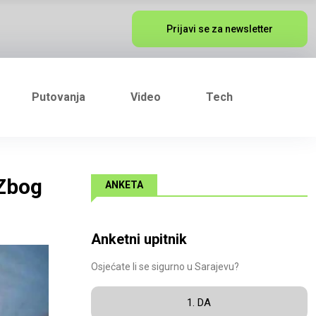
Prijavi se za newsletter
Putovanja
Video
Tech
 Zbog
ANKETA
Anketni upitnik
Osjećate li se sigurno u Sarajevu?
1. DA