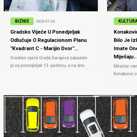
BIZNIS
KULTUR
2026-07-24
Gradsko Vijeće U Ponedjeljak
Konaković
Odlučuje O Regulacionom Planu
Bilo Je Iz
"Kvadrant C - Marijin Dvor"...
Imate One
Miješaju..
Gradsko vijeće Grada Sarajeva zakazalo
je za ponedjeljak 13. sjednicu, a na dne..
Ministar van
Konaković ob