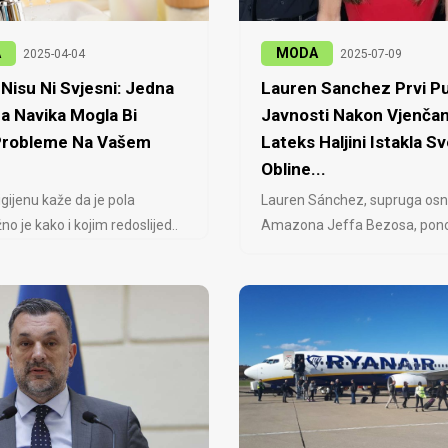
A
MODA
2025-04-04
2025-07-09
Nisu Ni Svjesni: Jedna
Lauren Sanchez Prvi Pu
a Navika Mogla Bi
Javnosti Nakon Vjenčan
 Probleme Na Vašem
Lateks Haljini Istakla Sv
Obline...
igijenu kaže da je pola
Lauren Sánchez, supruga osn
no je kako i kojim redoslijed..
Amazona Jeffa Bezosa, ponovo