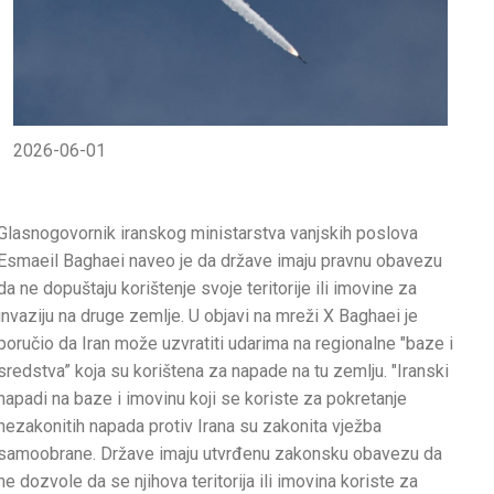
2026-06-01
Glasnogovornik iranskog ministarstva vanjskih poslova
Esmaeil Baghaei naveo je da države imaju pravnu obavezu
da ne dopuštaju korištenje svoje teritorije ili imovine za
invaziju na druge zemlje. U objavi na mreži X Baghaei je
poručio da Iran može uzvratiti udarima na regionalne "baze i
sredstva” koja su korištena za napade na tu zemlju. "Iranski
napadi na baze i imovinu koji se koriste za pokretanje
nezakonitih napada protiv Irana su zakonita vježba
samoobrane. Države imaju utvrđenu zakonsku obavezu da
ne dozvole da se njihova teritorija ili imovina koriste za