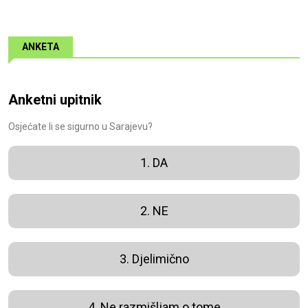
ANKETA
Anketni upitnik
Osjećate li se sigurno u Sarajevu?
1. DA
2. NE
3. Djelimično
4. Ne razmišljam o tome