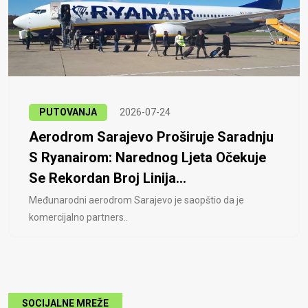
PUTOVANJA
2026-07-24
Aerodrom Sarajevo Proširuje Saradnju
S Ryanairom: Narednog Ljeta Očekuje
Se Rekordan Broj Linija...
Međunarodni aerodrom Sarajevo je saopštio da je
komercijalno partners..
SOCIJALNE MREŽE