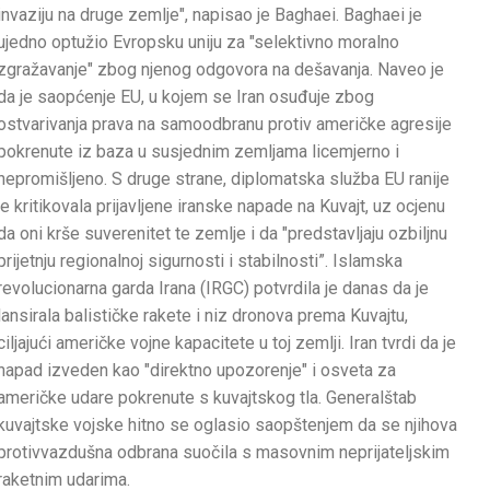
invaziju na druge zemlje", napisao je Baghaei. Baghaei je
ujedno optužio Evropsku uniju za "selektivno moralno
zgražavanje" zbog njenog odgovora na dešavanja. Naveo je
da je saopćenje EU, u kojem se Iran osuđuje zbog
ostvarivanja prava na samoodbranu protiv američke agresije
pokrenute iz baza u susjednim zemljama licemjerno i
nepromišljeno. S druge strane, diplomatska služba EU ranije
je kritikovala prijavljene iranske napade na Kuvajt, uz ocjenu
da oni krše suverenitet te zemlje i da "predstavljaju ozbiljnu
prijetnju regionalnoj sigurnosti i stabilnosti”. Islamska
revolucionarna garda Irana (IRGC) potvrdila je danas da je
lansirala balističke rakete i niz dronova prema Kuvajtu,
ciljajući američke vojne kapacitete u toj zemlji. Iran tvrdi da je
napad izveden kao "direktno upozorenje" i osveta za
američke udare pokrenute s kuvajtskog tla. Generalštab
kuvajtske vojske hitno se oglasio saopštenjem da se njihova
protivvazdušna odbrana suočila s masovnim neprijateljskim
raketnim udarima.