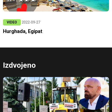
VIDEO
2022-09-27
Hurghada, Egipat
Izdvojeno