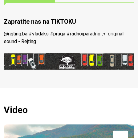
Zapratite nas na TIKTOKU
@rejting.ba
#vladaks
#pruga
#radnoiparadno
♬ original
sound - Rejting
Video