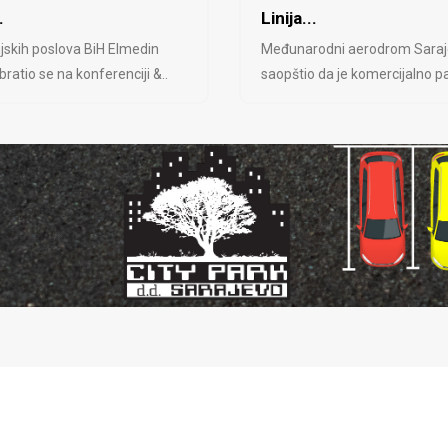
.
Linija...
jskih poslova BiH Elmedin
Međunarodni aerodrom Saraj
ratio se na konferenciji &..
saopštio da je komercijalno pa