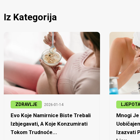
Iz Kategorija
ZDRAVLJE
LJEPOT
2026-01-14
Evo Koje Namirnice Biste Trebali
Mnogi Je 
Izbjegavati, A Koje Konzumirati
Uobičajen
Tokom Trudnoće...
Izazvati