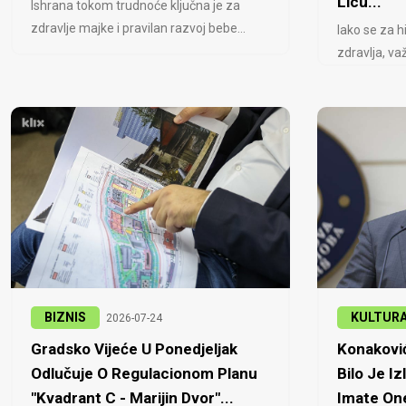
Licu...
Ishrana tokom trudnoće ključna je za
zdravlje majke i pravilan razvoj bebe...
Iako se za h
zdravlja, važ
BIZNIS
KULTUR
2026-07-24
Gradsko Vijeće U Ponedjeljak
Konaković
Odlučuje O Regulacionom Planu
Bilo Je Iz
"Kvadrant C - Marijin Dvor"...
Imate One