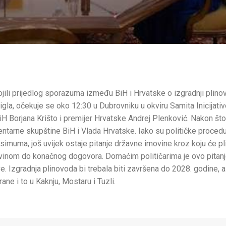
vojili prijedlog sporazuma između BiH i Hrvatske o izgradnji plin
la, očekuje se oko 12:30 u Dubrovniku u okviru Samita Inicijative
iH Borjana Krišto i premijer Hrvatske Andrej Plenković. Nakon š
arne skupštine BiH i Vlada Hrvatske. Iako su političke procedu
imuma, još uvijek ostaje pitanje državne imovine kroz koju će p
vinom do konačnog dogovora. Domaćim političarima je ovo pitanje
ve. Izgradnja plinovoda bi trebala biti završena do 2028. godine, 
ane i to u Kaknju, Mostaru i Tuzli.