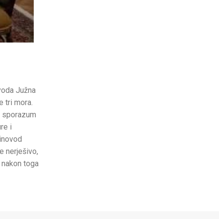
ovoda Južna
 tri mora.
to sporazum
re i
linovod
 nerješivo,
a nakon toga