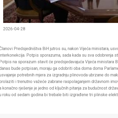
2026-04-28
Članovi Predsjedništva BiH jutros su, nakon Vijeća ministara, us
interkonekcija. Potpis sporazuma, sada kada su sva odobrenja stig
Potpis na sporazum stavit će predsjedavajuća Vijeća ministara B
danas bude potpisan, moraju ga odobriti oba doma doma Parlament
usvajanje potrebnih mjera za izgradnju plinovoda ubrzane do maks
prolaziti i trenutno važeće zabrane raspolaganjem državnom imo
a konačno rješenje je jedno od ključnih pitanja za budućnost drža
u roku od sedam godina bi trebale biti izgrađene tri plinske elektr