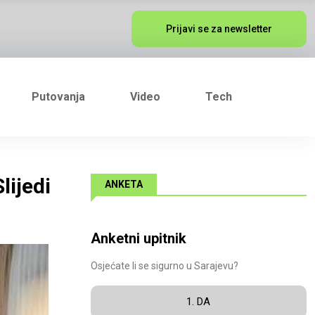
Prijavi se za newsletter
Putovanja
Video
Tech
lijedi
ANKETA
Anketni upitnik
Osjećate li se sigurno u Sarajevu?
1. DA