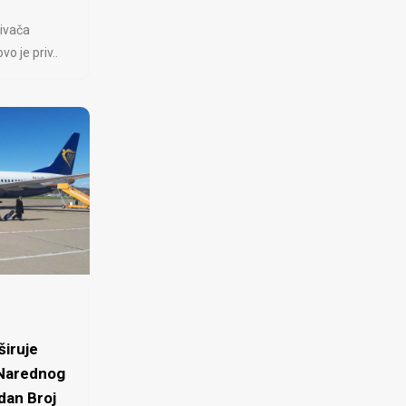
ivača
 je priv..
iruje
 Narednog
dan Broj