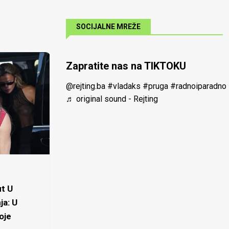
SOCIJALNE MREŽE
Zapratite nas na TIKTOKU
@rejting.ba
#vladaks
#pruga
#radnoiparadno
♬ original sound - Rejting
t U
ja: U
oje