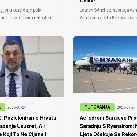
Obline...
igijenu kaže da je pola
Lauren Sánchez, supruga osn
no je kako i kojim redoslijed..
Amazona Jeffa Bezosa, ponovo
A
PUTOVANJA
2026-07-24
2026-07-24
: Pozicioniranje Hrvata
Aerodrom Sarajevo Proš
laženje Ususret, Ali
Saradnju S Ryanairom:
 Koji To Ne Cijene I
Ljeta Očekuje Se Rekor