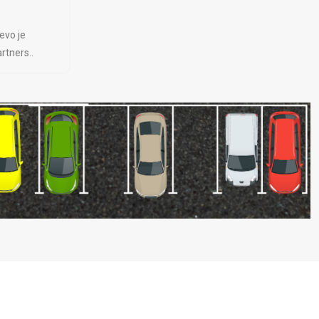
evo je
rtners..