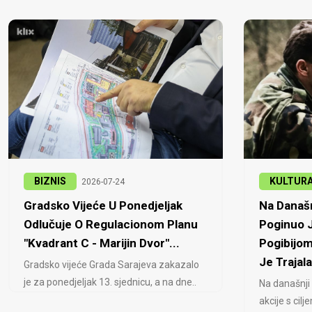
BIZNIS
KULTUR
2026-07-24
Gradsko Vijeće U Ponedjeljak
Na Današn
Odlučuje O Regulacionom Planu
Poginuo J
"Kvadrant C - Marijin Dvor"...
Pogibijom
Je Trajala
Gradsko vijeće Grada Sarajeva zakazalo
je za ponedjeljak 13. sjednicu, a na dne..
Na današnji
akcije s cil