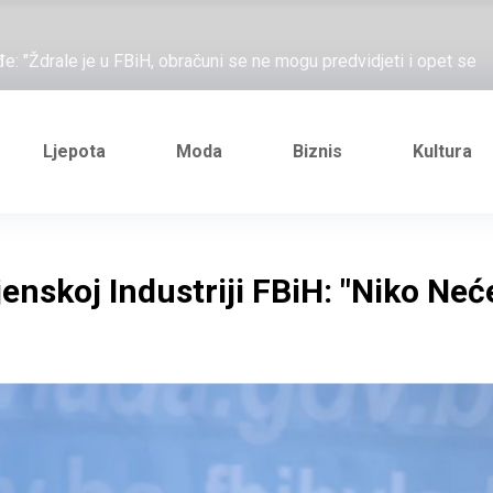
ažove, što me ne uhapsiš?"; "Prošetajmo Beogradom, Novim
đe: "Ždrale je u FBiH, obračuni se ne mogu predvidjeti i opet se
e novi Željezničarov Karamarko
nuo je general Izet Nanić, pogibijom je probio blokadu koja je
Ljepota
Moda
Biznis
Kultura
ažove, što me ne uhapsiš?"; "Prošetajmo Beogradom, Novim
đe: "Ždrale je u FBiH, obračuni se ne mogu predvidjeti i opet se
nskoj Industriji FBiH: "Niko Neće
e novi Željezničarov Karamarko