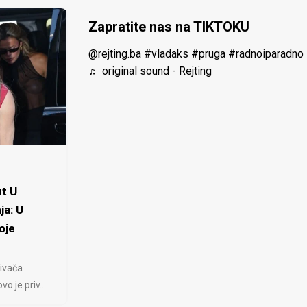
Zapratite nas na TIKTOKU
@rejting.ba
#vladaks
#pruga
#radnoiparadno
♬ original sound - Rejting
t U
ja: U
oje
ivača
 je priv..