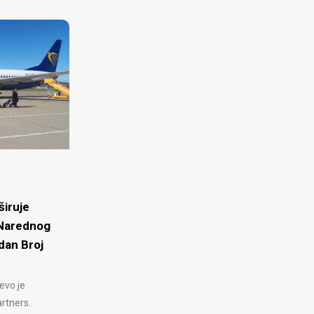
iruje
 Narednog
dan Broj
evo je
rtners..