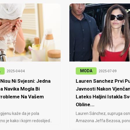
A
MODA
2025-04-04
2025-07-09
Nisu Ni Svjesni: Jedna
Lauren Sanchez Prvi Pu
a Navika Mogla Bi
Javnosti Nakon Vjenčan
 Probleme Na Vašem
Lateks Haljini Istakla Sv
Obline...
igijenu kaže da je pola
Lauren Sánchez, supruga osn
no je kako i kojim redoslijed..
Amazona Jeffa Bezosa, ponovo