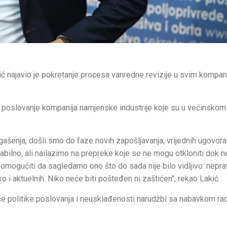
kić najavio je pokretanje procesa vanredne revizije u svim kompa
 na poslovanje kompanija namjenske industrije koje su u većinskom
ašenja, došli smo do faze novih zapošljavanja, vrijednih ugovora
bilno, ali nailazimo na prepreke koje se ne mogu otkloniti dok n
omogućiti da sagledamo ono što do sada nije bilo vidljivo: neprav
 i aktuelnih. Niko neće biti pošteđen ni zaštićen", rekao Lakić
uće politike poslovanja i neusklađenosti narudžbi sa nabavkom ra