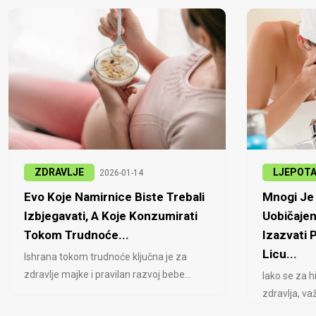
ZDRAVLJE
LJEPOT
2026-01-14
Evo Koje Namirnice Biste Trebali
Mnogi Je 
Izbjegavati, A Koje Konzumirati
Uobičajen
Tokom Trudnoće...
Izazvati
Licu...
Ishrana tokom trudnoće ključna je za
zdravlje majke i pravilan razvoj bebe...
Iako se za h
zdravlja, važ