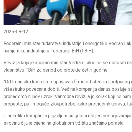
2025-08-12
Federalni ministar rudarstva, industrije i energetike Vedran La
namjenske industrije u Federaciji BiH (FBiH).
Revizija koju je inicirao ministar Vedran Lakić će se odnositi
vlasništvu FBiH za period od protekle četiri godine.
"Od trenutaka kada smo spašavali firme od stečaja i potpunog g
višestruko povećane dobiti. Većina kompanija danas posluje sta
pronađemo njihov uzrok. Vanredna revizija je korak koji će nam 
propuste, pa i moguće zloupotrebe, kako prethodnih uprava, tako
U nekoliko kompanija prijavljeni su gubici uslijed nedogovaraj
sirovina čija je cijena na globalnom tržištu značajno porasla.