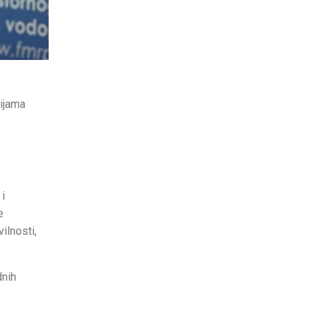
nijama
 i
e
ilnosti,
dnih