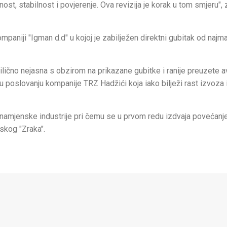
ost, stabilnost i povjerenje. Ova revizija je korak u tom smjeru", 
paniji "Igman d.d" u kojoj je zabilježen direktni gubitak od najm
rilično nejasna s obzirom na prikazane gubitke i ranije preuzete 
 poslovanju kompanije TRZ Hadžići koja iako bilježi rast izvoza i
u namjenske industrije pri čemu se u prvom redu izdvaja povećanj
skog "Zraka".