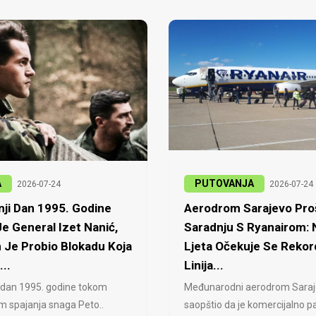
A
PUTOVANJA
2026-07-24
2026-07-24
ji Dan 1995. Godine
Aerodrom Sarajevo Proš
e General Izet Nanić,
Saradnju S Ryanairom:
 Je Probio Blokadu Koja
Ljeta Očekuje Se Rekor
...
Linija...
 dan 1995. godine tokom
Međunarodni aerodrom Saraj
jem spajanja snaga Peto..
saopštio da je komercijalno pa