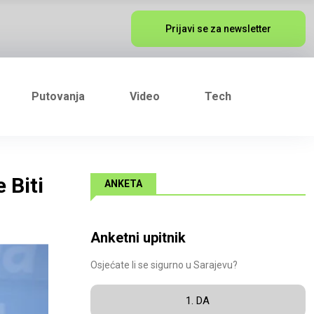
Prijavi se za newsletter
Putovanja
Video
Tech
 Biti
ANKETA
Anketni upitnik
Osjećate li se sigurno u Sarajevu?
1. DA