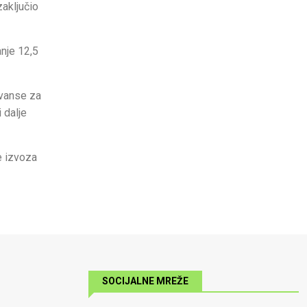
zaključio
anje 12,5
avanse za
 dalje
e izvoza
SOCIJALNE MREŽE