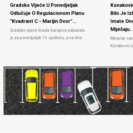
Gradsko Vijeće U Ponedjeljak
Konaković
Odlučuje O Regulacionom Planu
Bilo Je Iz
"Kvadrant C - Marijin Dvor"...
Imate One
Miješaju..
Gradsko vijeće Grada Sarajeva zakazalo
je za ponedjeljak 13. sjednicu, a na dne..
Ministar van
Konaković ob