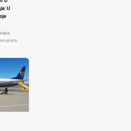
t U
ja: U
oje
ivača
 je priv..