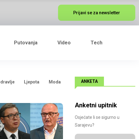
Prijavi se za newsletter
Putovanja
Video
Tech
ANKETA
dravlje
Ljepota
Moda
Anketni upitnik
Osjećate li se sigurno u
Sarajevu?