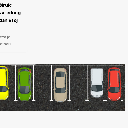
iruje
 Narednog
dan Broj
evo je
rtners..