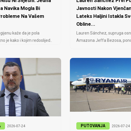
Nisu Ni Svjesni: Jedna
Lauren Sanchez Prvi Pu
a Navika Mogla Bi
Javnosti Nakon Vjenčan
 Probleme Na Vašem
Lateks Haljini Istakla Sv
Obline...
igijenu kaže da je pola
Lauren Sánchez, supruga osn
no je kako i kojim redoslijed..
Amazona Jeffa Bezosa, ponovo
A
PUTOVANJA
2026-07-24
2026-07-24