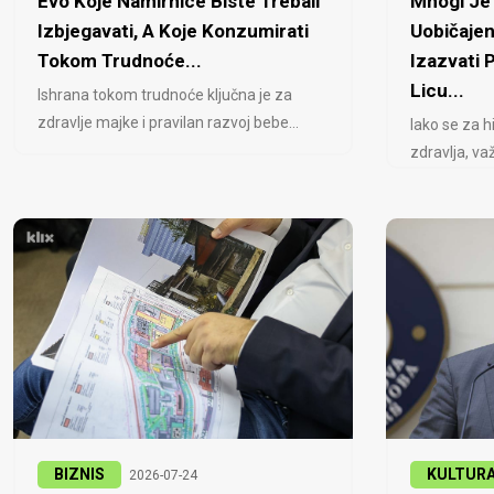
Evo Koje Namirnice Biste Trebali
Mnogi Je 
Izbjegavati, A Koje Konzumirati
Uobičajen
Tokom Trudnoće...
Izazvati
Licu...
Ishrana tokom trudnoće ključna je za
zdravlje majke i pravilan razvoj bebe...
Iako se za h
zdravlja, važ
BIZNIS
KULTUR
2026-07-24