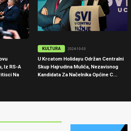
KULTURA
2024-10-03
kovu
U Krcatom Holidayu Održan Centralni
, Iz RS-A
Skup Hajrudina Mulića, Nezavisnog
itisci Na
Kandidata Za Načelnika Općine C...