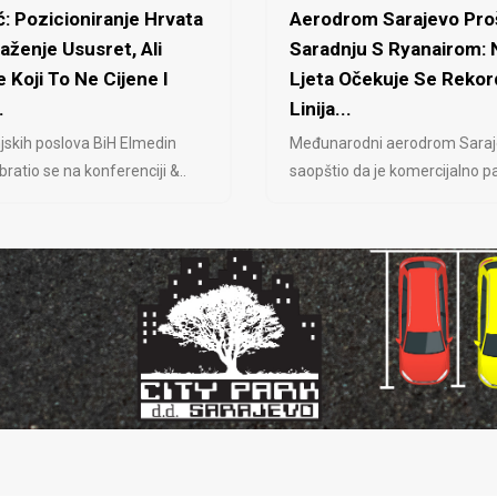
: Pozicioniranje Hrvata
Aerodrom Sarajevo Proš
laženje Ususret, Ali
Saradnju S Ryanairom:
 Koji To Ne Cijene I
Ljeta Očekuje Se Rekor
.
Linija...
jskih poslova BiH Elmedin
Međunarodni aerodrom Saraj
ratio se na konferenciji &..
saopštio da je komercijalno pa