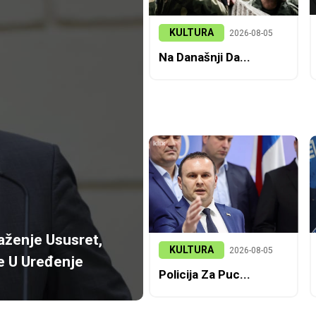
KULTURA
2026-08-05
Na Današnji Da...
laženje Ususret,
KULTURA
2026-08-05
Se U Uređenje
Policija Za Puc...