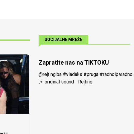
SOCIJALNE MREŽE
Zapratite nas na TIKTOKU
@rejting.ba
#vladaks
#pruga
#radnoiparadno
♬ original sound - Rejting