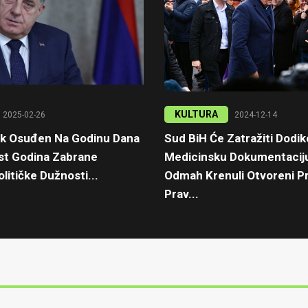
KULTURA
2025-02-26
2024-12-14
ik Osuđen Na Godinu Dana
Sud BiH Će Zatražiti Dodi
est Godina Zabrane
Medicinsku Dokumentaciju
litičke Dužnosti...
Odmah Krenuli Otvoreni Pr
Prav...