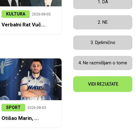
1. DA
KULTURA
2026-08-05
2. NE
Verbalni Rat Vuč...
3. Djelimično
4. Ne razmišljam o tome
VIDI REZULTATE
SPORT
2026-08-03
Otišao Marin, ...