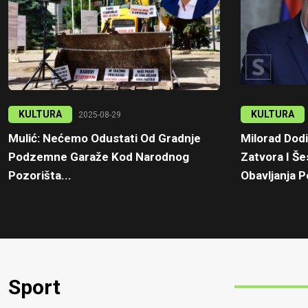
KULTURA
KULTURA
2025-08-29
Mulić: Nećemo Odustati Od Gradnje
Milorad Dod
Podzemne Garaže Kod Narodnog
Zatvora I Š
Pozorišta...
Obavljanja Po
Sport