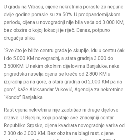
U gradu na Vrbasu, cijene nekretnina porasle za nepune
dvije godine porasle su za 50%. U predpandemijskom
periodu, cijena u novogradnji nije bila veća od 3.000 KM,
bez obzira o kojoj lokaciji je riječ. Danas, potpuno
drugačija slika.
“Sve što je bliže centru grada je skuplje, idu u centru čak
i do 5.000 KM novogradnj, a stara gradnja 3.000 do
3.500KM. U nekim okolnim dijelovima Banjaluke, neka
prigradska naselja cijena se kreće od 2.800 KM u
izgradnji pa na gore, a stara gradnja od 2.000 KM pa na
gore”, kaže Aleksandar Vuković, Agencija za nekretnine
“Kondo” Banjaluka.
Rast cijena nekretnina nije zaobišao ni druge dijelove
države. U Bijeljini, koja postaje sve značajniji centar
Republike Srpske, cijena kvadrata novogradnje varira od
2.300 do 3.000 KM. Bez obzira na blagi rast, cijene