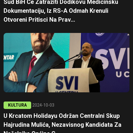
Sud BiH Će Zatražiti Dodikovu Medicinsku
Dokumentaciju, Iz RS-A Odmah Krenuli
Otvoreni Pritisci Na Prav...
KULTURA
2024-10-03
U Krcatom Holidayu Održan Centralni Skup
Hajrudina Mulića, Nezavisnog Kandidata Za