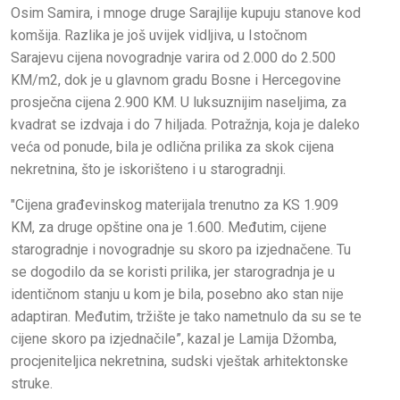
Osim Samira, i mnoge druge Sarajlije kupuju stanove kod
komšija. Razlika je još uvijek vidljiva, u Istočnom
Sarajevu cijena novogradnje varira od 2.000 do 2.500
KM/m2, dok je u glavnom gradu Bosne i Hercegovine
prosječna cijena 2.900 KM. U luksuznijim naseljima, za
kvadrat se izdvaja i do 7 hiljada. Potražnja, koja je daleko
veća od ponude, bila je odlična prilika za skok cijena
nekretnina, što je iskorišteno i u starogradnji.
"Cijena građevinskog materijala trenutno za KS 1.909
KM, za druge opštine ona je 1.600. Međutim, cijene
starogradnje i novogradnje su skoro pa izjednačene. Tu
se dogodilo da se koristi prilika, jer starogradnja je u
identičnom stanju u kom je bila, posebno ako stan nije
adaptiran. Međutim, tržište je tako nametnulo da su se te
cijene skoro pa izjednačile”, kazal je Lamija Džomba,
procjeniteljica nekretnina, sudski vještak arhitektonske
struke.