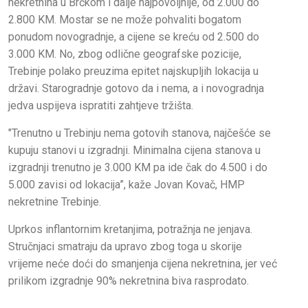
nekretnina u Brčkom i dalje najpovoljnije, od 2.000 do
2.800 KM. Mostar se ne može pohvaliti bogatom
ponudom novogradnje, a cijene se kreću od 2.500 do
3.000 KM. No, zbog odlične geografske pozicije,
Trebinje polako preuzima epitet najskupljih lokacija u
državi. Starogradnje gotovo da i nema, a i novogradnja
jedva uspijeva ispratiti zahtjeve tržišta.
"Trenutno u Trebinju nema gotovih stanova, najčešće se
kupuju stanovi u izgradnji. Minimalna cijena stanova u
izgradnji trenutno je 3.000 KM pa ide čak do 4.500 i do
5.000 zavisi od lokacija”, kaže Jovan Kovač, HMP
nekretnine Trebinje.
Uprkos inflantornim kretanjima, potražnja ne jenjava.
Stručnjaci smatraju da upravo zbog toga u skorije
vrijeme neće doći do smanjenja cijena nekretnina, jer već
prilikom izgradnje 90% nekretnina biva rasprodato.