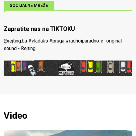
SOCIJALNE MREŽE
Zapratite nas na TIKTOKU
@rejting.ba
#vladaks
#pruga
#radnoiparadno
♬ original
sound - Rejting
Video