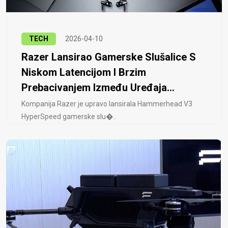
TECH
2026-04-10
Razer Lansirao Gamerske Slušalice S
Niskom Latencijom I Brzim
Prebacivanjem Između Uređaja...
Kompanija Razer je upravo lansirala Hammerhead V3
HyperSpeed ​​gamerske slu�..