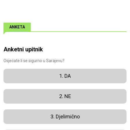
ANKETA
Anketni upitnik
Osjećate li se sigurno u Sarajevu?
1. DA
2. NE
3. Djelimično