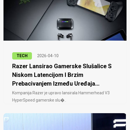
TECH
2026-04-10
Razer Lansirao Gamerske Slušalice S
Niskom Latencijom I Brzim
Prebacivanjem Između Uređaja...
Kompanija Razer je upravo lansirala Hammerhead V3
HyperSpeed ​​gamerske slu�..