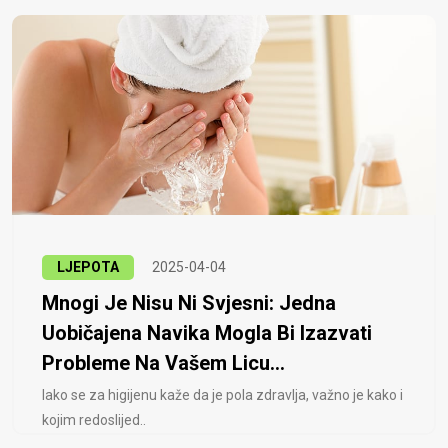
LJEPOTA
2025-04-04
Mnogi Je Nisu Ni Svjesni: Jedna
Uobičajena Navika Mogla Bi Izazvati
Probleme Na Vašem Licu...
Iako se za higijenu kaže da je pola zdravlja, važno je kako i
kojim redoslijed..