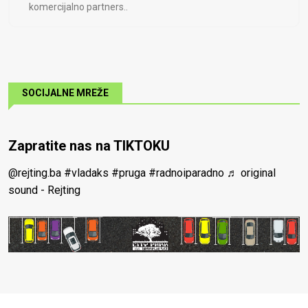
komercijalno partners..
SOCIJALNE MREŽE
Zapratite nas na TIKTOKU
@rejting.ba
#vladaks
#pruga
#radnoiparadno
♬ original
sound - Rejting