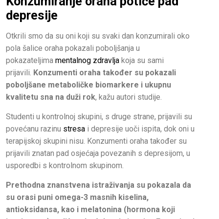
Konzumiranje oraha potiče pad
depresije
Otkrili smo da su oni koji su svaki dan konzumirali oko
pola šalice oraha pokazali poboljšanja u
pokazateljima
mentalnog zdravlja
koja su sami
prijavili.
Konzumenti oraha također su pokazali
poboljšane metaboličke biomarkere i ukupnu
kvalitetu sna na duži rok
, kažu autori studije.
Studenti u kontrolnoj skupini, s druge strane, prijavili su
povećanu razinu
stresa
i depresije uoči ispita, dok oni u
terapijskoj skupini nisu. Konzumenti oraha također su
prijavili znatan pad osjećaja povezanih s depresijom, u
usporedbi s kontrolnom skupinom.
Prethodna znanstvena istraživanja su pokazala da
su orasi puni omega-3 masnih kiselina,
antioksidansa, kao i melatonina (hormona koji