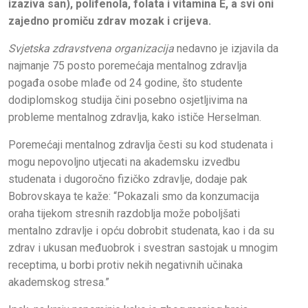
izaziva san), polifenola, folata i vitamina E, a svi oni
zajedno promiču zdrav mozak i crijeva.
Svjetska zdravstvena organizacija
nedavno je izjavila da
najmanje 75 posto poremećaja mentalnog zdravlja
pogađa osobe mlađe od 24 godine, što studente
dodiplomskog studija čini posebno osjetljivima na
probleme mentalnog zdravlja, kako ističe Herselman.
Poremećaji mentalnog zdravlja česti su kod studenata i
mogu nepovoljno utjecati na akademsku izvedbu
studenata i dugoročno fizičko zdravlje, dodaje pak
Bobrovskaya te kaže: “Pokazali smo da konzumacija
oraha tijekom stresnih razdoblja može poboljšati
mentalno zdravlje i opću dobrobit studenata, kao i da su
zdrav i ukusan međuobrok i svestran sastojak u mnogim
receptima, u borbi protiv nekih negativnih učinaka
akademskog stresa.”