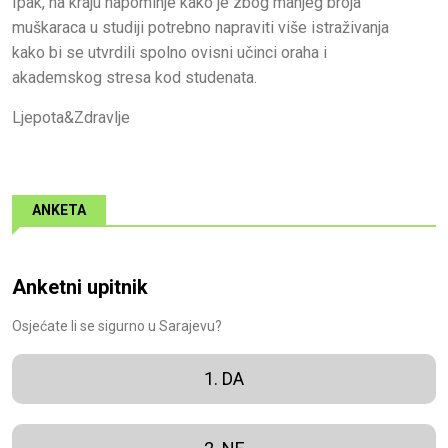
Ipak, na kraju napominje kako je zbog manjeg broja
muškaraca u studiji potrebno napraviti više istraživanja
kako bi se utvrdili spolno ovisni učinci oraha i
akademskog stresa kod studenata.
Ljepota&Zdravlje
ANKETA
Anketni upitnik
Osjećate li se sigurno u Sarajevu?
1. DA