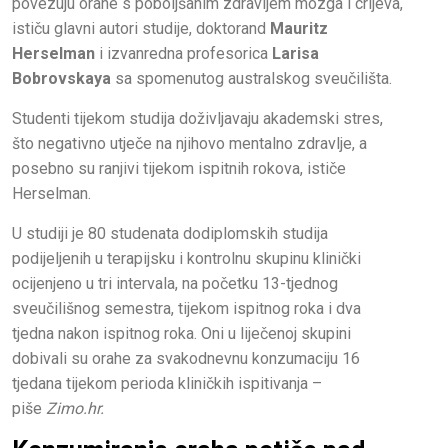
povezuju orahe s poboljšanim zdravljem mozga i crijeva,
ističu glavni autori studije, doktorand
Mauritz
Herselman
i izvanredna profesorica
Larisa
Bobrovskaya
sa spomenutog australskog sveučilišta.
Studenti tijekom studija doživljavaju akademski stres,
što negativno utječe na njihovo mentalno zdravlje, a
posebno su ranjivi tijekom ispitnih rokova, ističe
Herselman.
U studiji je 80 studenata dodiplomskih studija
podijeljenih u terapijsku i kontrolnu skupinu klinički
ocijenjeno u tri intervala, na početku 13-tjednog
sveučilišnog semestra, tijekom ispitnog roka i dva
tjedna nakon ispitnog roka. Oni u liječenoj skupini
dobivali su orahe za svakodnevnu konzumaciju 16
tjedana tijekom perioda kliničkih ispitivanja –
piše
Zimo.hr.