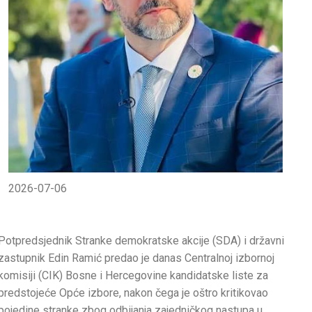
2026-07-06
Potpredsjednik Stranke demokratske akcije (SDA) i državni
zastupnik Edin Ramić predao je danas Centralnoj izbornoj
komisiji (CIK) Bosne i Hercegovine kandidatske liste za
predstojeće Opće izbore, nakon čega je oštro kritikovao
pojedine stranke zbog odbijanja zajedničkog nastupa u