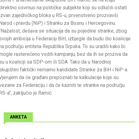
direktno osvrnuo na političke subjekte koji su odlučili ostati
izvan zajedničkog bloka u RS-u, prvenstveno prozvavši
Narod i pravdu (NiP) i Stranku za Bosnu i Hercegovinu.
"Nažalost, dešava se situacija da su pojedine stranke, zbog
svojih ambicija u Federaciji BiH, izbjegle da budu dio koalicije
na području entiteta Republika Srpska. To su uradili kako bi
mogle rasterećeno voditi kampanju, bez da ih se proziva da
su u koaliciji sa SDP-om ili SDA. Tako da u Narodnoj
skupštini faktički nemamo kandidate Stranke za BiH i NiP-a.
Vjerujem da će građani prepoznati te kalkulacije koje su
vezane za Federaciju i da će kazniti te stranke na području
RS-a", zaključio je Ramić.
ANKETA