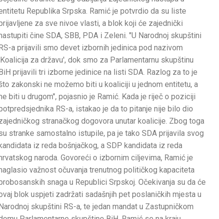
entitetu Republika Srpska. Ramić je potvrdio da su liste
prijavljene za sve nivoe vlasti, a blok koji će zajednički
nastupiti čine SDA, SBB, PDA i Zeleni. "U Narodnoj skupštini
RS-a prijavili smo devet izbornih jedinica pod nazivom
'Koalicija za državu', dok smo za Parlamentarnu skupštinu
BiH prijavili tri izborne jedinice na listi SDA. Razlog za to je
što zakonski ne možemo biti u koaliciji u jednom entitetu, a
ne biti u drugom", pojasnio je Ramić. Kada je riječ o poziciji
potpredsjednika RS-a, istakao je da to pitanje nije bilo dio
zajedničkog stranačkog dogovora unutar koalicije. Zbog toga
su stranke samostalno istupile, pa je tako SDA prijavila svog
kandidata iz reda bošnjačkog, a SDP kandidata iz reda
hrvatskog naroda. Govoreći o izbornim ciljevima, Ramić je
naglasio važnost očuvanja trenutnog političkog kapaciteta
probosanskih snaga u Republici Srpskoj. Očekivanja su da će
ovaj blok uspjeti zadržati sadašnjih pet poslaničkih mjesta u
Narodnoj skupštini RS-a, te jedan mandat u Zastupničkom
domu Parlamentarne skupštine BiH. Ramić se na kraju