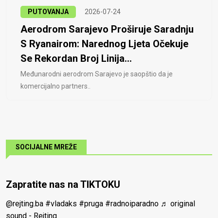
PUTOVANJA
2026-07-24
Aerodrom Sarajevo Proširuje Saradnju
S Ryanairom: Narednog Ljeta Očekuje
Se Rekordan Broj Linija...
Međunarodni aerodrom Sarajevo je saopštio da je
komercijalno partners..
SOCIJALNE MREŽE
Zapratite nas na TIKTOKU
@rejting.ba
#vladaks
#pruga
#radnoiparadno
♬ original
sound - Rejting