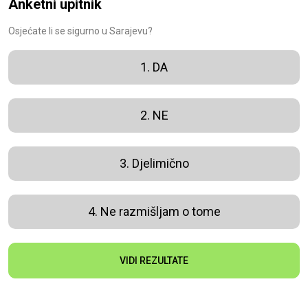
Anketni upitnik
Osjećate li se sigurno u Sarajevu?
1. DA
2. NE
3. Djelimično
4. Ne razmišljam o tome
VIDI REZULTATE