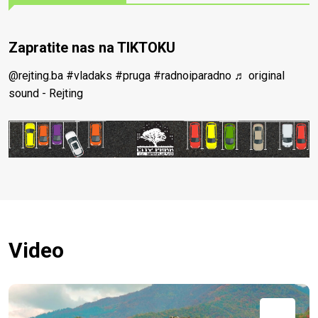
Zapratite nas na TIKTOKU
@rejting.ba
#vladaks
#pruga
#radnoiparadno
♬ original
sound - Rejting
Video