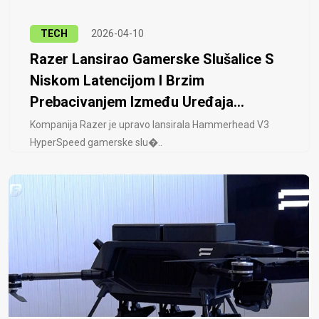
TECH
2026-04-10
Razer Lansirao Gamerske Slušalice S
Niskom Latencijom I Brzim
Prebacivanjem Između Uređaja...
Kompanija Razer je upravo lansirala Hammerhead V3
HyperSpeed ​​gamerske slu�..