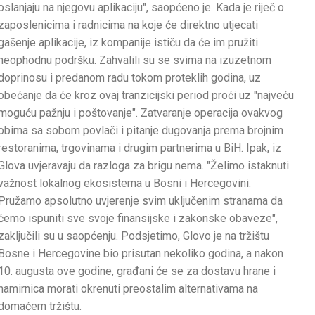
oslanjaju na njegovu aplikaciju", saopćeno je. Kada je riječ o
zaposlenicima i radnicima na koje će direktno utjecati
gašenje aplikacije, iz kompanije ističu da će im pružiti
neophodnu podršku. Zahvalili su se svima na izuzetnom
doprinosu i predanom radu tokom proteklih godina, uz
obećanje da će kroz ovaj tranzicijski period proći uz "najveću
moguću pažnju i poštovanje". Zatvaranje operacija ovakvog
obima sa sobom povlači i pitanje dugovanja prema brojnim
restoranima, trgovinama i drugim partnerima u BiH. Ipak, iz
Glova uvjeravaju da razloga za brigu nema. "Želimo istaknuti
važnost lokalnog ekosistema u Bosni i Hercegovini.
Pružamo apsolutno uvjerenje svim uključenim stranama da
ćemo ispuniti sve svoje finansijske i zakonske obaveze",
zaključili su u saopćenju. Podsjetimo, Glovo je na tržištu
Bosne i Hercegovine bio prisutan nekoliko godina, a nakon
10. augusta ove godine, građani će se za dostavu hrane i
namirnica morati okrenuti preostalim alternativama na
domaćem tržištu.