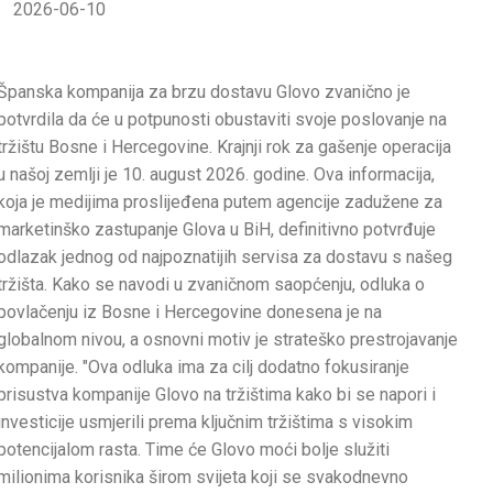
2026-06-10
Španska kompanija za brzu dostavu Glovo zvanično je
potvrdila da će u potpunosti obustaviti svoje poslovanje na
tržištu Bosne i Hercegovine. Krajnji rok za gašenje operacija
u našoj zemlji je 10. august 2026. godine. Ova informacija,
koja je medijima proslijeđena putem agencije zadužene za
marketinško zastupanje Glova u BiH, definitivno potvrđuje
odlazak jednog od najpoznatijih servisa za dostavu s našeg
tržišta. Kako se navodi u zvaničnom saopćenju, odluka o
povlačenju iz Bosne i Hercegovine donesena je na
globalnom nivou, a osnovni motiv je strateško prestrojavanje
kompanije. "Ova odluka ima za cilj dodatno fokusiranje
prisustva kompanije Glovo na tržištima kako bi se napori i
investicije usmjerili prema ključnim tržištima s visokim
potencijalom rasta. Time će Glovo moći bolje služiti
milionima korisnika širom svijeta koji se svakodnevno