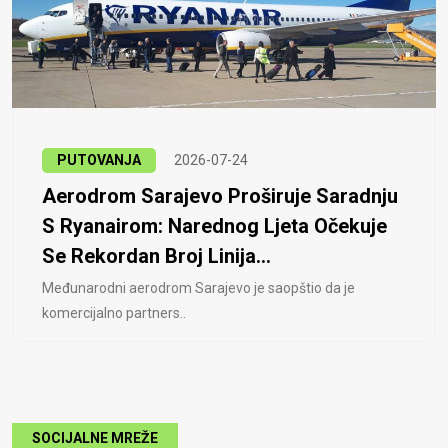
PUTOVANJA
2026-07-24
Aerodrom Sarajevo Proširuje Saradnju
S Ryanairom: Narednog Ljeta Očekuje
Se Rekordan Broj Linija...
Međunarodni aerodrom Sarajevo je saopštio da je
komercijalno partners..
SOCIJALNE MREŽE