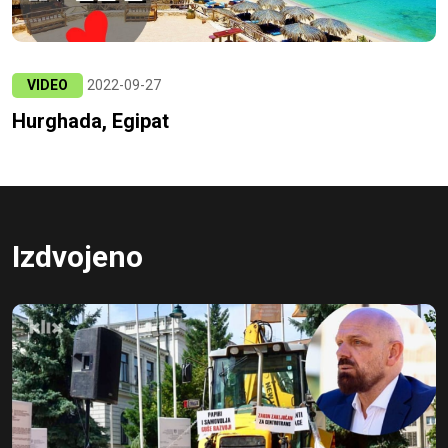
VIDEO
2022-09-27
Hurghada, Egipat
Izdvojeno