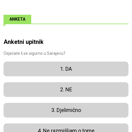
ANKETA
Anketni upitnik
Osjećate li se sigurno u Sarajevu?
1. DA
2. NE
3. Djelimično
4. Ne razmišljam o tome