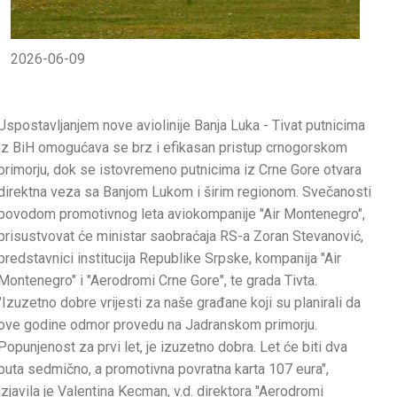
2026-06-09
Uspostavljanjem nove aviolinije Banja Luka - Tivat putnicima
iz BiH omogućava se brz i efikasan pristup crnogorskom
primorju, dok se istovremeno putnicima iz Crne Gore otvara
direktna veza sa Banjom Lukom i širim regionom. Svečanosti
povodom promotivnog leta aviokompanije "Air Montenegro",
prisustvovat će ministar saobraćaja RS-a Zoran Stevanović,
predstavnici institucija Republike Srpske, kompanija "Air
Montenegro" i "Aerodromi Crne Gore", te grada Tivta.
"Izuzetno dobre vrijesti za naše građane koji su planirali da
ove godine odmor provedu na Јadranskom primorju.
Popunjenost za prvi let, je izuzetno dobra. Let će biti dva
puta sedmično, a promotivna povratna karta 107 eura",
izjavila je Valentina Kecman, v.d. direktora "Aerodromi