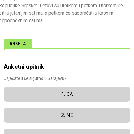
Republike Srpske". Letovi su utorkom i petkom. Utorkom će
biti u jutarnjim satima, a petkom će saobraćati u kasnim
popodnevnim satima.
ANKETA
Anketni upitnik
Osjećate li se sigurno u Sarajevu?
1. DA
2. NE