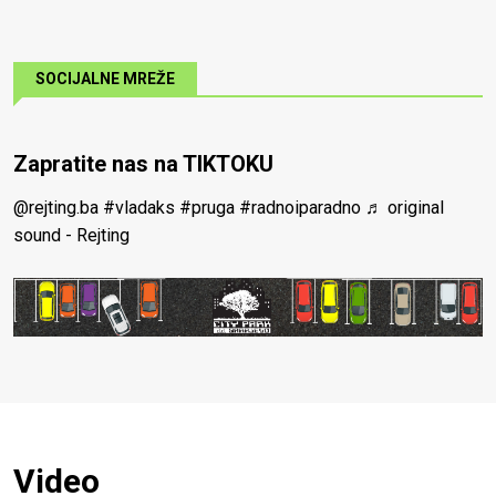
SOCIJALNE MREŽE
Zapratite nas na TIKTOKU
@rejting.ba
#vladaks
#pruga
#radnoiparadno
♬ original
sound - Rejting
Video