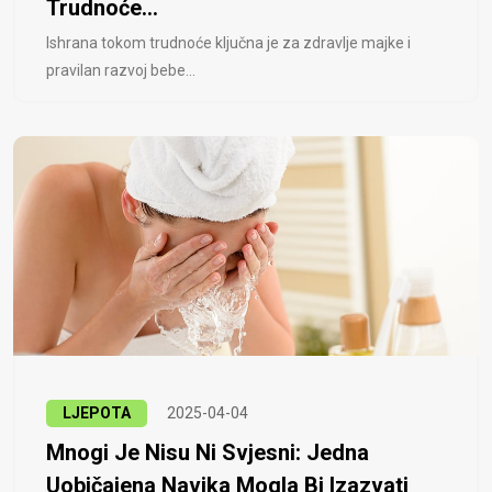
Trudnoće...
Ishrana tokom trudnoće ključna je za zdravlje majke i
pravilan razvoj bebe...
LJEPOTA
2025-04-04
Mnogi Je Nisu Ni Svjesni: Jedna
Uobičajena Navika Mogla Bi Izazvati