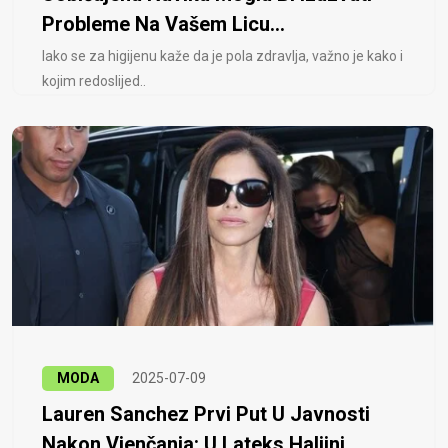
Probleme Na Vašem Licu...
Iako se za higijenu kaže da je pola zdravlja, važno je kako i
kojim redoslijed..
MODA
2025-07-09
Lauren Sanchez Prvi Put U Javnosti
Nakon Vjenčanja: U Lateks Haljini