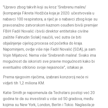
"Upravo zbog takvih koji su kroz 'Srebrenu malinu'
(kompanija Fikreta Hodžića koja je 2020. učestvovala u
nabavci 100 respiratora, a riječ je o nabavci zbog koje su
pravosnažno zatvorskom kaznom osuđeni bivši premijer
FBiH Fadil Novalić i bivši direktor entitetske civilne
zaštite Fahrudin Solak) naučili, već sutra će biti
objašnjenje cijelog procesa od početka do kraja.
Napominjem, ovdje više nije Fadil Novalić (SDA), ja sam
Vojin Mijatović. Nema više 'Srebrenih malina'. Svako ima
mogućnost da iskoristi sve pravne mogućnosti kako bi
eventualno otklonio svoje nejasnoće", istakao je.
Prema njegovim riječima, izabrani konzorcij neće ni
vidjeti tih 1,2 miliona KM.
Katie Smith je napomenula da Techstars postoji već 20
godina te da su investirali u više od 50 gradova, među
kojima su New York, London, Berlin i Tokio. Naglasila je