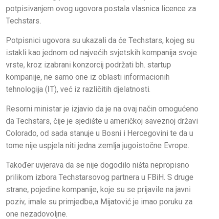
potpisivanjem ovog ugovora postala vlasnica licence za
Techstars.
Potpisnici ugovora su ukazali da će Techstars, kojeg su
istakli kao jednom od najvećih svjetskih kompanija svoje
vrste, kroz izabrani konzorcij podržati bh. startup
kompanije, ne samo one iz oblasti informacionih
tehnologija (IT), već iz različitih djelatnosti.
Resorni ministar je izjavio da je na ovaj način omogućeno
da Techstars, čije je sjedište u američkoj saveznoj državi
Colorado, od sada stanuje u Bosni i Hercegovini te da u
tome nije uspjela niti jedna zemlja jugoistočne Evrope.
Također uvjerava da se nije dogodilo ništa nepropisno
prilikom izbora Techstarsovog partnera u FBiH. S druge
strane, pojedine kompanije, koje su se prijavile na javni
poziv, imale su primjedbe,a Mijatović je imao poruku za
one nezadovoljne.