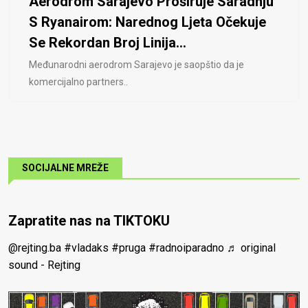
Aerodrom Sarajevo Proširuje Saradnju
S Ryanairom: Narednog Ljeta Očekuje
Se Rekordan Broj Linija...
Međunarodni aerodrom Sarajevo je saopštio da je
komercijalno partners..
SOCIJALNE MREŽE
Zapratite nas na TIKTOKU
@rejting.ba
#vladaks
#pruga
#radnoiparadno
♬ original
sound - Rejting