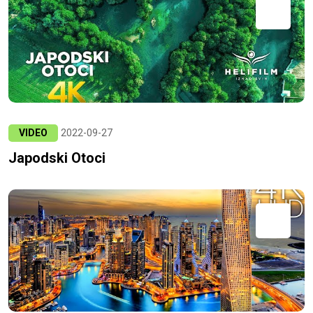
VIDEO
2022-09-27
Japodski Otoci