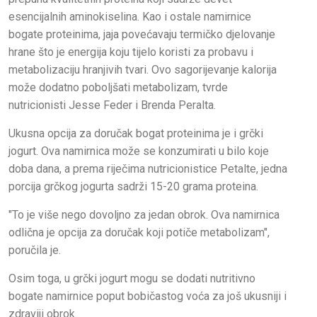
esencijalnih aminokiselina. Kao i ostale namirnice
bogate proteinima, jaja povećavaju termičko djelovanje
hrane što je energija koju tijelo koristi za probavu i
metabolizaciju hranjivih tvari. Ovo sagorijevanje kalorija
može dodatno poboljšati metabolizam, tvrde
nutricionisti Jesse Feder i Brenda Peralta.
Ukusna opcija za doručak bogat proteinima je i grčki
jogurt. Ova namirnica može se konzumirati u bilo koje
doba dana, a prema riječima nutricionistice Petalte, jedna
porcija grčkog jogurta sadrži 15-20 grama proteina.
"To je više nego dovoljno za jedan obrok. Ova namirnica
odlična je opcija za doručak koji potiče metabolizam",
poručila je.
Osim toga, u grčki jogurt mogu se dodati nutritivno
bogate namirnice poput bobičastog voća za još ukusniji i
zdraviji obrok.