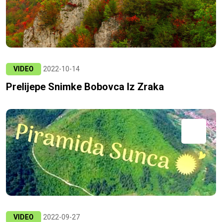
VIDEO
2022-10-14
Prelijepe Snimke Bobovca Iz Zraka
VIDEO
2022-09-27