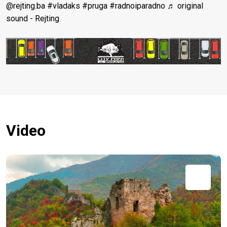
@rejting.ba
#vladaks
#pruga
#radnoiparadno
♬ original
sound - Rejting
Video