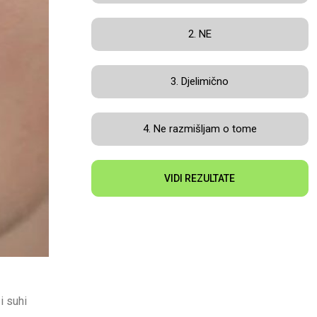
2. NE
3. Djelimično
4. Ne razmišljam o tome
VIDI REZULTATE
i suhi