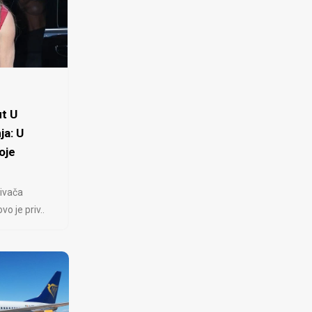
t U
ja: U
oje
ivača
 je priv..