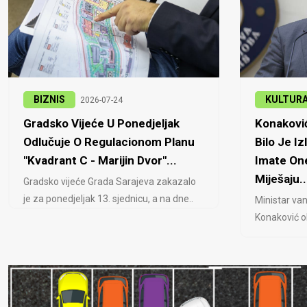
BIZNIS
KULTUR
2026-07-24
Gradsko Vijeće U Ponedjeljak
Konaković
Odlučuje O Regulacionom Planu
Bilo Je Iz
"Kvadrant C - Marijin Dvor"...
Imate One
Miješaju..
Gradsko vijeće Grada Sarajeva zakazalo
je za ponedjeljak 13. sjednicu, a na dne..
Ministar van
Konaković ob