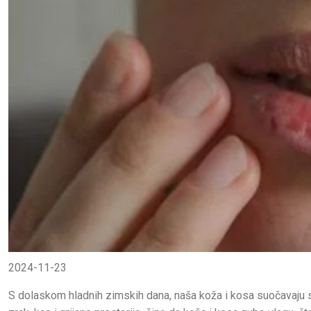
2024-11-23
S dolaskom hladnih zimskih dana, naša koža i kosa suočavaju s