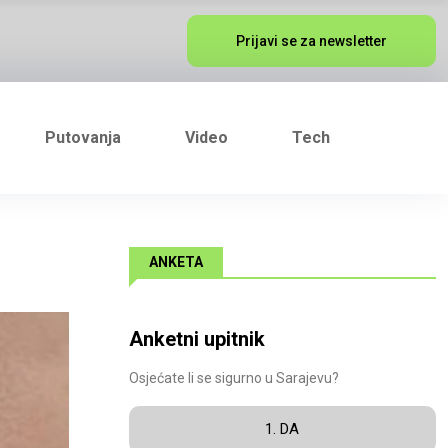
Prijavi se za newsletter
Putovanja
Video
Tech
ANKETA
Anketni upitnik
Osjećate li se sigurno u Sarajevu?
1. DA