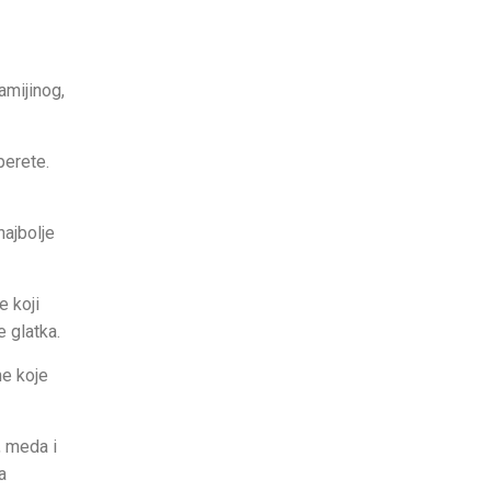
amijinog,
perete.
najbolje
e koji
e glatka.
me koje
, meda i
a