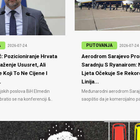
A
PUTOVANJA
2026-07-24
2026-07-24
: Pozicioniranje Hrvata
Aerodrom Sarajevo Proš
laženje Ususret, Ali
Saradnju S Ryanairom:
 Koji To Ne Cijene I
Ljeta Očekuje Se Rekor
.
Linija...
jskih poslova BiH Elmedin
Međunarodni aerodrom Saraj
ratio se na konferenciji &..
saopštio da je komercijalno pa