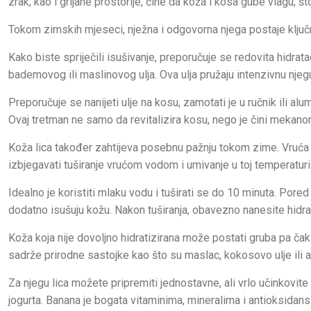
zrak, kao i grijane prostorije, čine da koža i kosa gube vlagu, št
Tokom zimskih mjeseci, nježna i odgovorna njega postaje ključn
Kako biste spriječili isušivanje, preporučuje se redovita hidrata
bademovog ili maslinovog ulja. Ova ulja pružaju intenzivnu nje
Preporučuje se nanijeti ulje na kosu, zamotati je u ručnik ili alum
Ovaj tretman ne samo da revitalizira kosu, nego je čini mekano
Koža lica također zahtijeva posebnu pažnju tokom zime. Vruća v
izbjegavati tuširanje vrućom vodom i umivanje u toj temperaturi
Idealno je koristiti mlaku vodu i tuširati se do 10 minuta. Pored
dodatno isušuju kožu. Nakon tuširanja, obavezno nanesite hidrat
Koža koja nije dovoljno hidratizirana može postati gruba pa čak 
sadrže prirodne sastojke kao što su maslac, kokosovo ulje ili alo
Za njegu lica možete pripremiti jednostavne, ali vrlo učinkov
jogurta. Banana je bogata vitaminima, mineralima i antioksidan