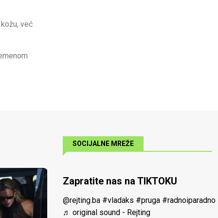
 kožu, već
vremenom
SOCIJALNE MREŽE
Zapratite nas na TIKTOKU
@rejting.ba
#vladaks
#pruga
#radnoiparadno
♬ original sound - Rejting