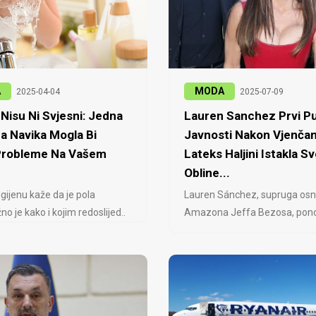
A
MODA
2025-04-04
2025-07-09
Nisu Ni Svjesni: Jedna
Lauren Sanchez Prvi Pu
a Navika Mogla Bi
Javnosti Nakon Vjenčan
 Probleme Na Vašem
Lateks Haljini Istakla Sv
Obline...
igijenu kaže da je pola
Lauren Sánchez, supruga osn
no je kako i kojim redoslijed..
Amazona Jeffa Bezosa, ponovo