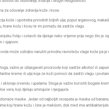
o dovodi do isušivanja, iritacija i drugih neugodnosti.
a za očuvanje zdravlja kože i kose.
cija kože i upotreba prirodnih biljnih ulja, poput arganovog, makad
gu, hrane kožu i kosu te im pomažu da zadrže vlagu.
inijsku foliju i ostaviti da djeluje neko vrijeme prije nego što je is
m i sjajnom.
oda može ozbiljno narušiti prirodnu ravnotežu vlage kože pa je 
.
 toga, važno je izbjegavati proizvode koji sadrže alkohol ili sapun
antne kreme ili ulja koja će koži pomoći da zadrži vlagu i postan
i sklonija crvenilu i upalama. Stoga je važno koristiti bogate kre
e vera, koji djeluju umirujuće i njegujuće.
ite domaće maske. Jedan od najboljih recepata je maska od banane
sima koji hrane kožu i čine je mekšom, dok med ima antibakterijsk