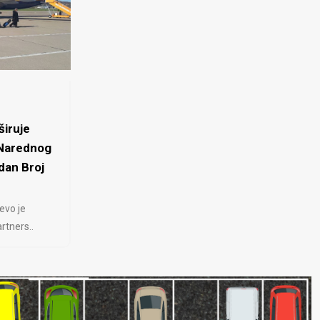
iruje
 Narednog
dan Broj
evo je
rtners..