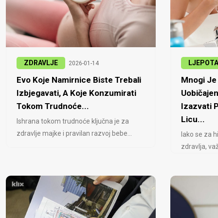
ZDRAVLJE
LJEPOT
2026-01-14
Evo Koje Namirnice Biste Trebali
Mnogi Je 
Izbjegavati, A Koje Konzumirati
Uobičajen
Tokom Trudnoće...
Izazvati
Licu...
Ishrana tokom trudnoće ključna je za
zdravlje majke i pravilan razvoj bebe...
Iako se za h
zdravlja, važ