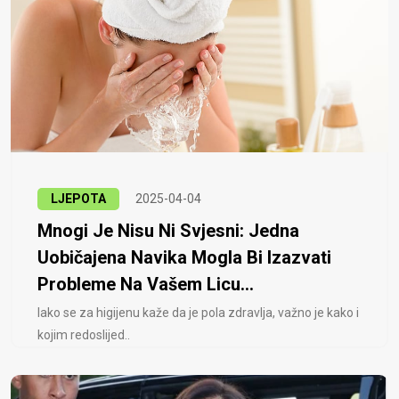
LJEPOTA
2025-04-04
Mnogi Je Nisu Ni Svjesni: Jedna
Uobičajena Navika Mogla Bi Izazvati
Probleme Na Vašem Licu...
Iako se za higijenu kaže da je pola zdravlja, važno je kako i
kojim redoslijed..