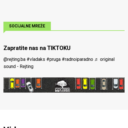
SOCIJALNE MREŽE
Zapratite nas na TIKTOKU
@rejting.ba
#vladaks
#pruga
#radnoiparadno
♬ original
sound - Rejting