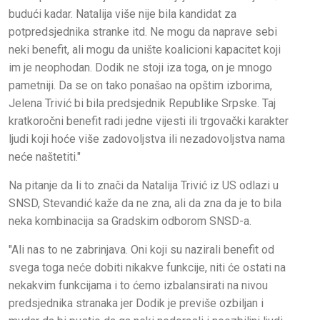
budući kadar. Natalija više nije bila kandidat za
potpredsjednika stranke itd. Ne mogu da naprave sebi
neki benefit, ali mogu da unište koalicioni kapacitet koji
im je neophodan. Dodik ne stoji iza toga, on je mnogo
pametniji. Da se on tako ponašao na opštim izborima,
Jelena Trivić bi bila predsjednik Republike Srpske. Taj
kratkoročni benefit radi jedne vijesti ili trgovački karakter
ljudi koji hoće više zadovoljstva ili nezadovoljstva nama
neće naštetiti."
Na pitanje da li to znači da Natalija Trivić iz US odlazi u
SNSD, Stevandić kaže da ne zna, ali da zna da je to bila
neka kombinacija sa Gradskim odborom SNSD-a.
"Ali nas to ne zabrinjava. Oni koji su nazirali benefit od
svega toga neće dobiti nikakve funkcije, niti će ostati na
nekakvim funkcijama i to ćemo izbalansirati na nivou
predsjednika stranaka jer Dodik je previše ozbiljan i