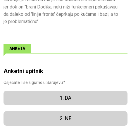
jer dok on "brani Dodika, neki niži funkcioneri pokušavaju
da daleko od 'linije fronta' čeprkaju po kućama i bazi, a to
je problematično".
ANKETA
Anketni upitnik
Osjećate li se sigurno u Sarajevu?
1. DA
2. NE