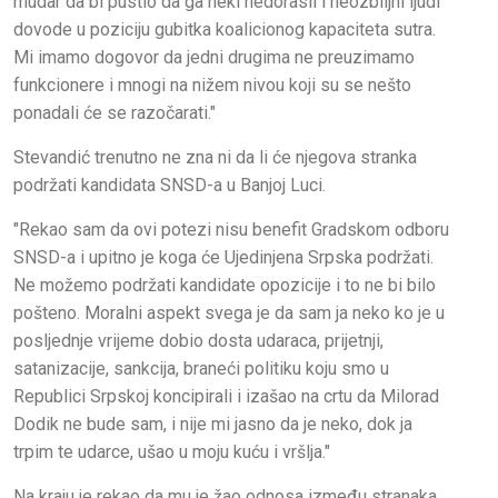
mudar da bi pustio da ga neki nedorasli i neozbiljni ljudi
dovode u poziciju gubitka koalicionog kapaciteta sutra.
Mi imamo dogovor da jedni drugima ne preuzimamo
funkcionere i mnogi na nižem nivou koji su se nešto
ponadali će se razočarati."
Stevandić trenutno ne zna ni da li će njegova stranka
podržati kandidata SNSD-a u Banjoj Luci.
"Rekao sam da ovi potezi nisu benefit Gradskom odboru
SNSD-a i upitno je koga će Ujedinjena Srpska podržati.
Ne možemo podržati kandidate opozicije i to ne bi bilo
pošteno. Moralni aspekt svega je da sam ja neko ko je u
posljednje vrijeme dobio dosta udaraca, prijetnji,
satanizacije, sankcija, braneći politiku koju smo u
Republici Srpskoj koncipirali i izašao na crtu da Milorad
Dodik ne bude sam, i nije mi jasno da je neko, dok ja
trpim te udarce, ušao u moju kuću i vršlja."
Na kraju je rekao da mu je žao odnosa između stranaka