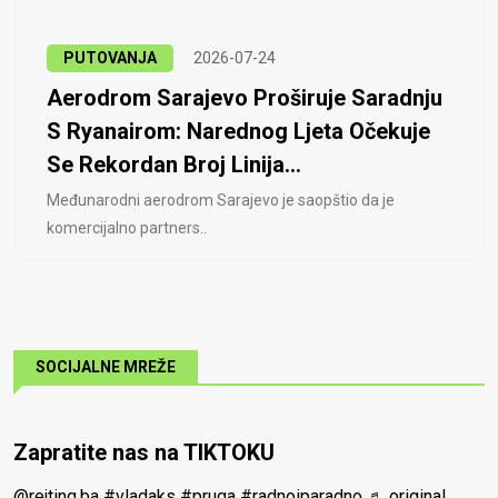
PUTOVANJA
2026-07-24
Aerodrom Sarajevo Proširuje Saradnju
S Ryanairom: Narednog Ljeta Očekuje
Se Rekordan Broj Linija...
Međunarodni aerodrom Sarajevo je saopštio da je
komercijalno partners..
SOCIJALNE MREŽE
Zapratite nas na TIKTOKU
@rejting.ba
#vladaks
#pruga
#radnoiparadno
♬ original