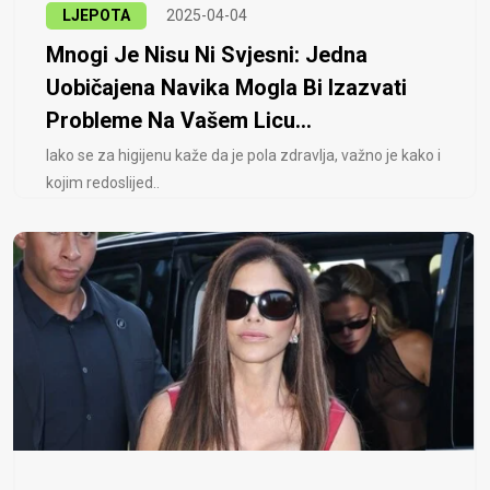
LJEPOTA
2025-04-04
Mnogi Je Nisu Ni Svjesni: Jedna
Uobičajena Navika Mogla Bi Izazvati
Probleme Na Vašem Licu...
Iako se za higijenu kaže da je pola zdravlja, važno je kako i
kojim redoslijed..