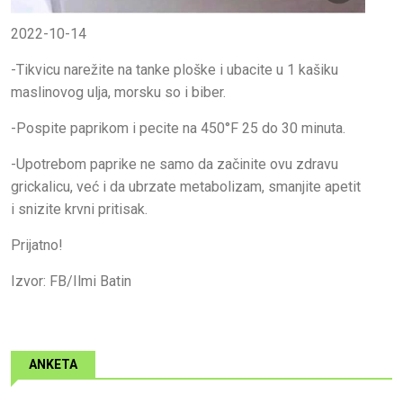
2022-10-14
-Tikvicu narežite na tanke ploške i ubacite u 1 kašiku
maslinovog ulja, morsku so i biber.
-Pospite paprikom i pecite na 450°F 25 do 30 minuta.
-Upotrebom paprike ne samo da začinite ovu zdravu
grickalicu, već i da ubrzate metabolizam, smanjite apetit
i snizite krvni pritisak.
Prijatno!
Izvor: FB/Ilmi Batin
ANKETA