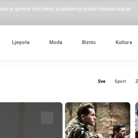
nuo je general Izet Nanić, pogibijom je probio blokadu koja je
ažove, što me ne uhapsiš?"; "Prošetajmo Beogradom, Novim
đe: "Ždrale je u FBiH, obračuni se ne mogu predvidjeti i opet se
Ljepota
Moda
Biznis
Kultura
lo je izlaženje ususret, ali imate one koji to ne cijene i
nuo je general Izet Nanić, pogibijom je probio blokadu koja je
Sve
Sport
Z
ažove, što me ne uhapsiš?"; "Prošetajmo Beogradom, Novim
đe: "Ždrale je u FBiH, obračuni se ne mogu predvidjeti i opet se