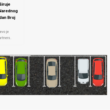
iruje
 Narednog
dan Broj
evo je
rtners..