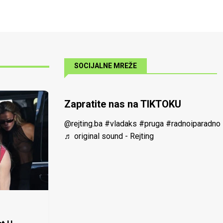
SOCIJALNE MREŽE
Zapratite nas na TIKTOKU
@rejting.ba
#vladaks
#pruga
#radnoiparadno
♬ original sound - Rejting