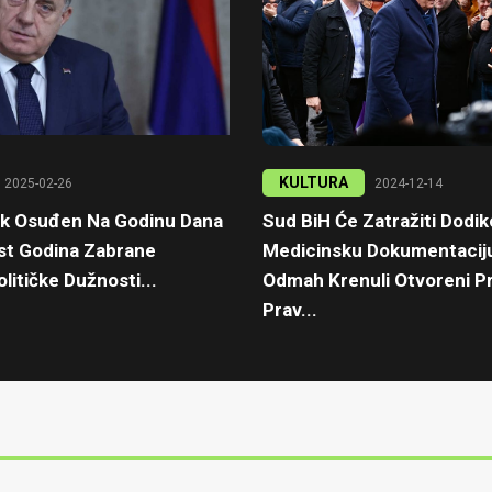
KULTURA
2025-02-26
2024-12-14
ik Osuđen Na Godinu Dana
Sud BiH Će Zatražiti Dodi
est Godina Zabrane
Medicinsku Dokumentaciju
litičke Dužnosti...
Odmah Krenuli Otvoreni Pr
Prav...