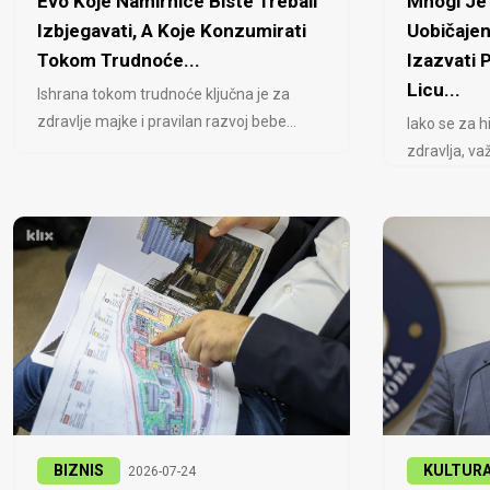
Evo Koje Namirnice Biste Trebali
Mnogi Je 
Izbjegavati, A Koje Konzumirati
Uobičajen
Tokom Trudnoće...
Izazvati
Licu...
Ishrana tokom trudnoće ključna je za
zdravlje majke i pravilan razvoj bebe...
Iako se za h
zdravlja, važ
BIZNIS
KULTUR
2026-07-24