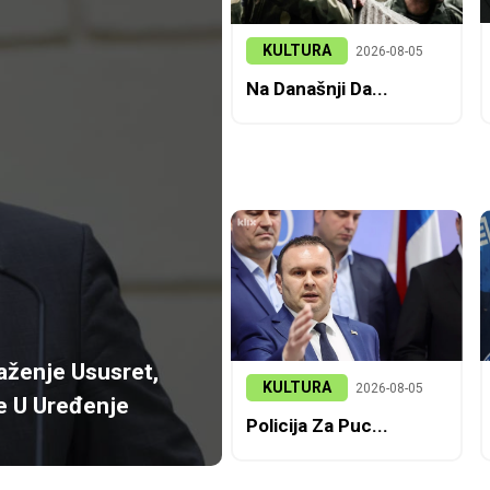
KULTURA
2026-08-05
Na Današnji Da...
laženje Ususret,
KULTURA
2026-08-05
Se U Uređenje
Policija Za Puc...