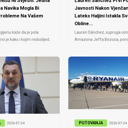
Nisu Ni Svjesni: Jedna
Lauren Sanchez Prvi Pu
a Navika Mogla Bi
Javnosti Nakon Vjenčan
 Probleme Na Vašem
Lateks Haljini Istakla Sv
Obline...
igijenu kaže da je pola
Lauren Sánchez, supruga osn
no je kako i kojim redoslijed..
Amazona Jeffa Bezosa, ponovo
A
PUTOVANJA
2026-07-24
2026-07-24