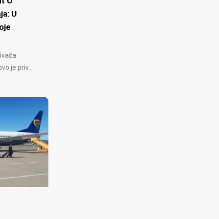
t U
ja: U
oje
ivača
 je priv..