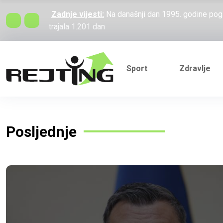
Zadnje vijesti:
Na današnji dan 1995. godine pogi
trajala 1.201 dan
Zadnje vijesti:
Verbalni rat Vučića i Heleza: "L
Sadom i Nišom - ako smiješ"
Zadnje vijesti:
Policija za pucnjave krivi pravosu
Sport
Zdravlje
mogu dogoditi"
Zadnje vijesti:
Konaković: Pozicioniranje Hrvata bi
miješaju se u uređenje
Zadnje vijesti:
Na današnji dan 1995. godine pogi
trajala 1.201 dan
Posljednje
Zadnje vijesti:
Verbalni rat Vučića i Heleza: "L
Sadom i Nišom - ako smiješ"
Zadnje vijesti:
Policija za pucnjave krivi pravosu
mogu dogoditi"