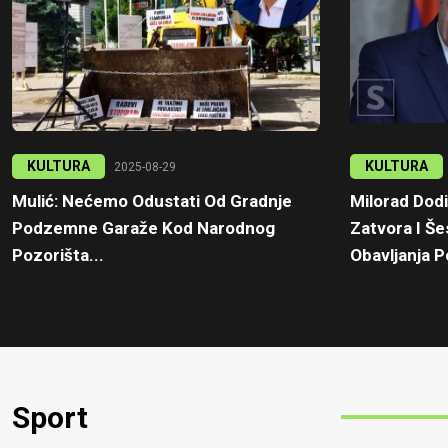
KULTURA
KULTURA
2025-08-29
Mulić: Nećemo Odustati Od Gradnje
Milorad Dod
Podzemne Garaže Kod Narodnog
Zatvora I Š
Pozorišta...
Obavljanja Po
Sport