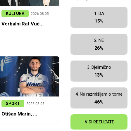
1. DA
KULTURA
2026-08-05
15%
Verbalni Rat Vuč...
2. NE
26%
3. Djelimično
13%
4. Ne razmišljam o tome
46%
SPORT
2026-08-03
Otišao Marin, ...
VIDI REZULTATE