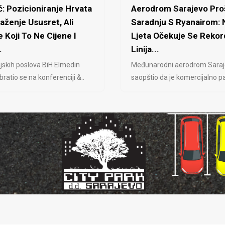
: Pozicioniranje Hrvata
Aerodrom Sarajevo Proš
laženje Ususret, Ali
Saradnju S Ryanairom:
 Koji To Ne Cijene I
Ljeta Očekuje Se Rekor
.
Linija...
jskih poslova BiH Elmedin
Međunarodni aerodrom Saraj
ratio se na konferenciji &..
saopštio da je komercijalno pa