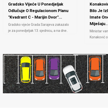
Gradsko Vijeće U Ponedjeljak
Konaković
Odlučuje O Regulacionom Planu
Bilo Je Iz
"Kvadrant C - Marijin Dvor"...
Imate One
Miješaju..
Gradsko vijeće Grada Sarajeva zakazalo
je za ponedjeljak 13. sjednicu, a na dne..
Ministar van
Konaković ob