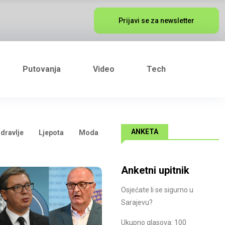
Prijavi se za newsletter
Putovanja
Video
Tech
ANKETA
dravlje
Ljepota
Moda
Anketni upitnik
Osjećate li se sigurno u
Sarajevu?
Ukupno glasova: 100