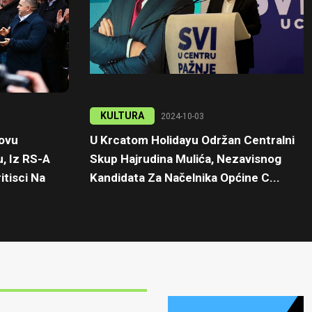
KULTURA
2024-10-03
kovu
U Krcatom Holidayu Održan Centralni
, Iz RS-A
Skup Hajrudina Mulića, Nezavisnog
itisci Na
Kandidata Za Načelnika Općine C...